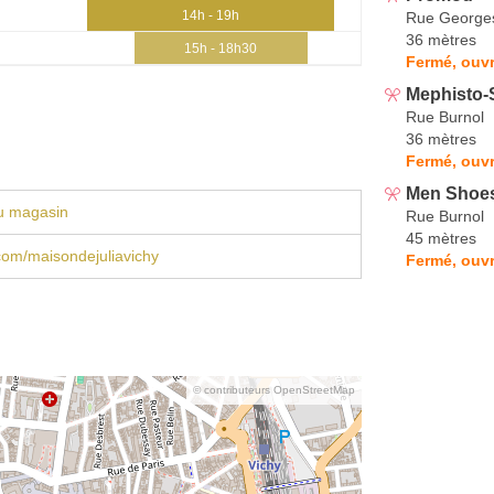
14h - 19h
Rue George
36 mètres
15h - 18h30
Fermé, ouvr
Mephisto-
Rue Burnol
36 mètres
Fermé, ouvr
Men Shoe
u magasin
Rue Burnol
45 mètres
com/maisondejuliavichy
Fermé, ouvr
© contributeurs OpenStreetMap