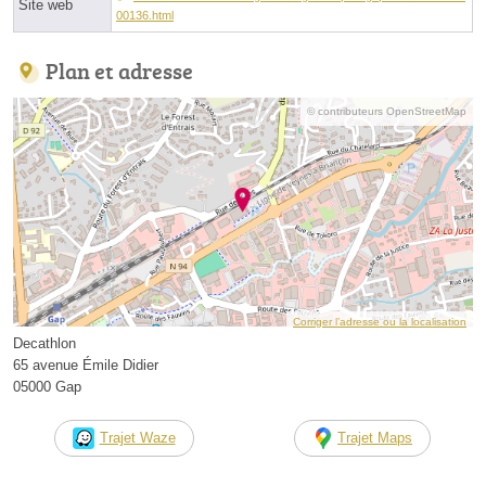
Site web
00136.html
Plan et adresse
© contributeurs OpenStreetMap
Corriger l’adresse ou la localisation
Decathlon
65 avenue Émile Didier
05000 Gap
Trajet Waze
Trajet Maps