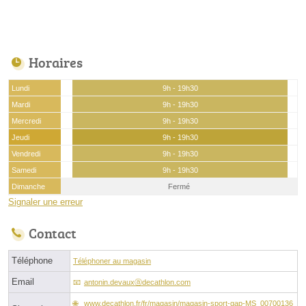
Horaires
Lundi
9h - 19h30
Mardi
9h - 19h30
Mercredi
9h - 19h30
Jeudi
9h - 19h30
Vendredi
9h - 19h30
Samedi
9h - 19h30
Dimanche
Fermé
Signaler une erreur
Contact
Téléphone
Téléphoner au magasin
Email
antonin.devauxⓐdecathlon.com
www.decathlon.fr/fr/magasin/magasin-sport-gap-MS_00700136