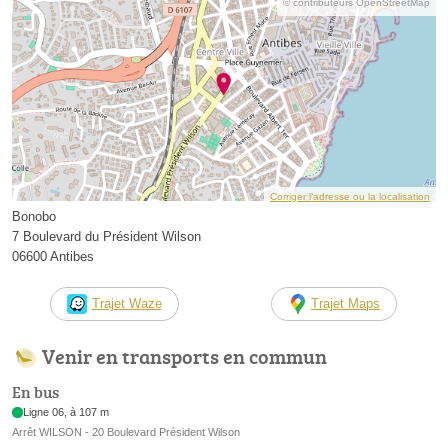
© contributeurs OpenStreetMap
Corriger l’adresse ou la localisation
Bonobo
7 Boulevard du Président Wilson
06600 Antibes
Trajet Waze
Trajet Maps
Venir en transports en commun
En bus
Ligne 06, à 107 m
Arrêt WILSON - 20 Boulevard Président Wilson