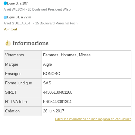
Ligne B, à 107 m
Arrêt WILSON - 20 Boulevard Président Wilson
Ligne 31, à 72 m
Arrêt GUILLABERT - 15 Boulevard Maréchal Foch
Voir tout
Informations
Vêtements
Femmes, Hommes, Mixtes
Marque
Aigle
Enseigne
BONOBO
Forme juridique
SAS
SIRET
44306130401168
N° TVA Intra.
FR05443061304
Création
26 juin 2017
Éditer les informations de mon magasin de chaussures