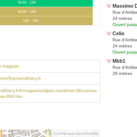
9h30 - 19h
Massimo D
9h30 - 19h
Rue d'Antib
24 mètres
10h - 19h
Ouvert jusq
Celio
Rue d'Antib
24 mètres
Ouvert jusq
Mbb1
u magasin
Rue d'Antib
28 mètres
irminⓐarmandthiery.fr
thiery.fr/fr/magasins/alpes-maritimes-06/cannes-
bes-884.htm
© contributeurs OpenStreetMap