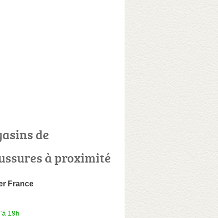
asins de
ussures à proximité
er France
'à 19h