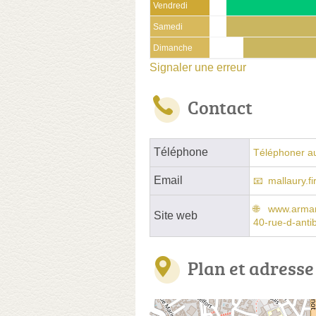
Vendredi
Samedi
Dimanche
Signaler une erreur
Contact
Téléphone
Téléphoner a
Email
mallaury.f
www.armand
Site web
40-rue-d-anti
Plan et adresse