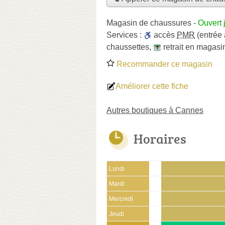
Magasin de chaussures
-
Ouvert 
Services :
accès
PMR
(entrée
chaussettes
,
retrait en magasi
Recommander ce magasin
Améliorer cette fiche
Autres boutiques à Cannes
Horaires
Lundi
Mardi
Mercredi
Jeudi