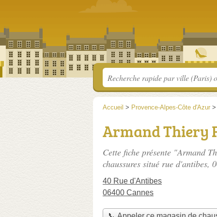
Accueil
>
Provence-Alpes-Côte d'Azur
Armand Thiery
Cette fiche présente "Armand 
chaussures situé
rue d'antibes
, 
40 Rue d'Antibes
06400 Cannes
📞 Appeler ce magasin de chau