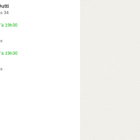
utti
es 34
u'à 19h30
es
u'à 19h30
es