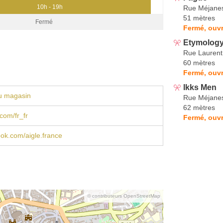
10h - 19h
Rue Méjane
51 mètres
Fermé
Fermé, ouvr
Etymolog
Rue Laurent
60 mètres
Fermé, ouvr
Ikks Men
u magasin
Rue Méjane
62 mètres
com/fr_fr
Fermé, ouvr
book.com/aigle.france
© contributeurs OpenStreetMap