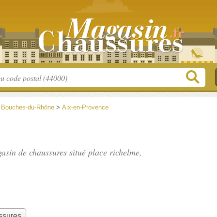
>
Bouches-du-Rhône
>
Aix-en-Provence
gasin de chaussures situé
place richelme
,
ssures