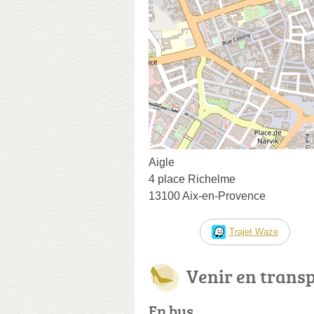
Aigle
4 place Richelme
13100 Aix-en-Provence
Trajet Waze
Venir en trans
En bus