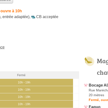
 ouvre à 10h
, entrée adaptée)
,
CB acceptée
nce
Mag
cha
Fermé
10h - 19h
Bocage A
10h - 19h
Rue Maréch
20 mètres
10h - 19h
Fermé, ouvr
10h - 19h
Faguo