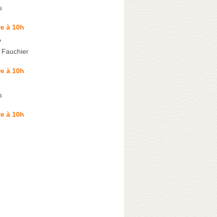
s
e à 10h
y
 Fauchier
e à 10h
s
e à 10h