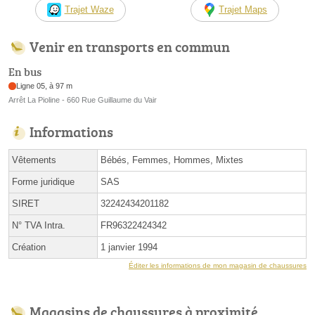
Trajet Waze
Trajet Maps
Venir en transports en commun
En bus
Ligne 05, à 97 m
Arrêt La Pioline - 660 Rue Guillaume du Vair
Informations
Vêtements
Bébés, Femmes, Hommes, Mixtes
Forme juridique
SAS
SIRET
32242434201182
N° TVA Intra.
FR96322424342
Création
1 janvier 1994
Éditer les informations de mon magasin de chaussures
Magasins de chaussures à proximité