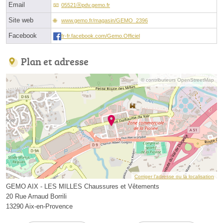
Email
05521ⓐpdv.gemo.fr
Site web
www.gemo.fr/magasin/GEMO_2396
Facebook
fr-fr.facebook.com/Gemo.Officiel
Plan et adresse
© contributeurs OpenStreetMap
Corriger l’adresse ou la localisation
GEMO AIX - LES MILLES Chaussures et Vêtements
20 Rue Arnaud Borrili
13290 Aix-en-Provence