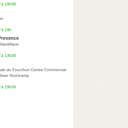
u'à 19h30
ne
'à 19h
 Provence
République
u'à 13h30
nale du Fourchon Centre Commercial
Jean Voortcamp
u'à 19h30