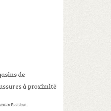
asins de
ussures à proximité
rciale Fourchon