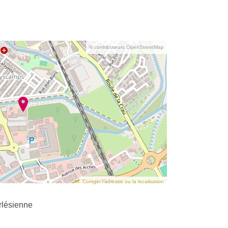
© contributeurs OpenStreetMap
Corriger l’adresse ou la localisation
rlésienne