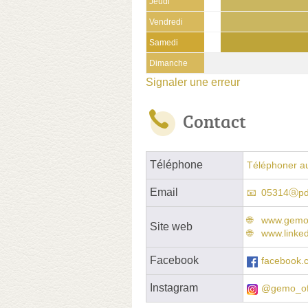
Jeudi
Vendredi
Samedi
Dimanche
Signaler une erreur
Contact
Téléphone
Téléphoner a
Email
05314ⓐpd
www.gemo
Site web
www.linke
Facebook
facebook.
Instagram
@gemo_off