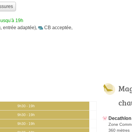
ssures
jusqu'à 19h
, entrée adaptée)
,
CB acceptée
,
Mag
cha
9h30 - 19h
9h30 - 19h
Decathlon
9h30 - 19h
Zone Comme
360 mètres