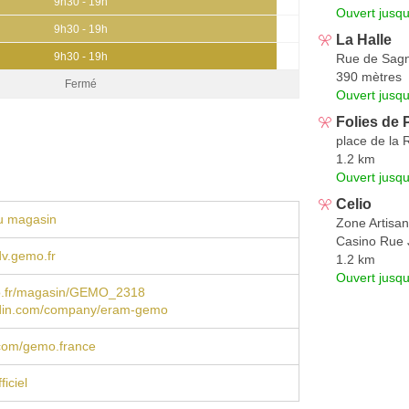
9h30 - 19h
Ouvert jusq
9h30 - 19h
La Halle
9h30 - 19h
Rue de Sag
390 mètres
Fermé
Ouvert jusqu
Folies de
place de la 
1.2 km
Ouvert jusq
Celio
u magasin
Zone Artisa
Casino Rue 
v.gemo.fr
1.2 km
Ouvert jusq
.fr/magasin/GEMO_2318
din.com/company/eram-gemo
com/gemo.france
iciel