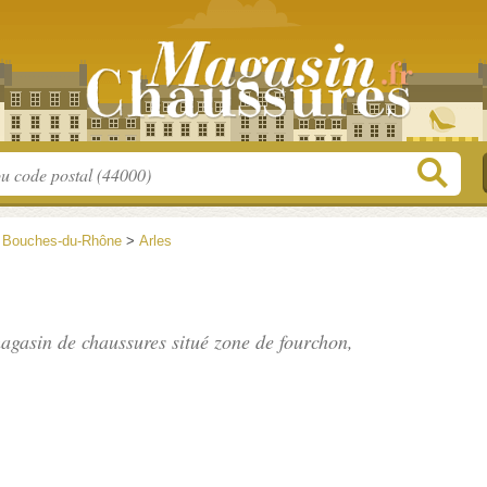
>
Bouches-du-Rhône
>
Arles
agasin de chaussures situé
zone de fourchon
,