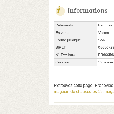
Informations
Vêtements
Femmes
En vente
Vestes
Forme juridique
SARL
SIRET
0568072
N° TVA Intra.
FR60056
Création
12 févrie
Retrouvez cette page "Pronovias 
magasin de chaussures 13
,
maga