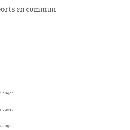
ports en commun
e
e puget
e puget
e puget