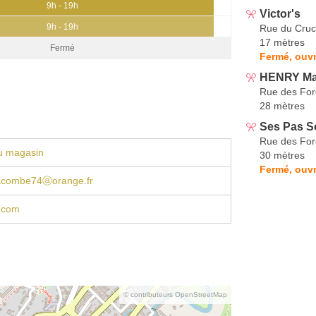
9h - 19h
Victor's
9h - 19h
Rue du Cruci
17 mètres
Fermé
Fermé, ouvr
HENRY Ma
Rue des For
28 mètres
Ses Pas S
Rue des For
u magasin
30 mètres
Fermé, ouvr
lacombe74ⓐorange.fr
.com
© contributeurs OpenStreetMap