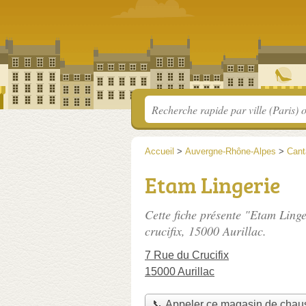
Accueil
>
Auvergne-Rhône-Alpes
>
Cant
Etam Lingerie
Cette fiche présente "Etam Ling
crucifix
, 15000 Aurillac.
7 Rue du Crucifix
15000 Aurillac
📞 Appeler ce magasin de chau