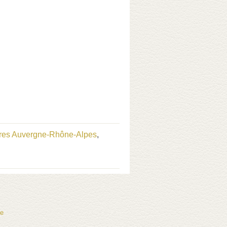
res Auvergne-Rhône-Alpes
,
te