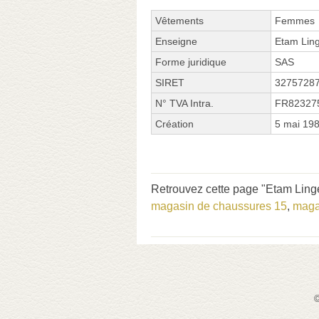
Vêtements
Femmes
Enseigne
Etam Ling
Forme juridique
SAS
SIRET
3275728
N° TVA Intra.
FR82327
Création
5 mai 19
Retrouvez cette page "Etam Linger
magasin de chaussures 15
,
maga