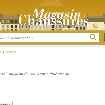
al
>
Aurillac
erie", magasin de chaussures situé
rue du
ssures