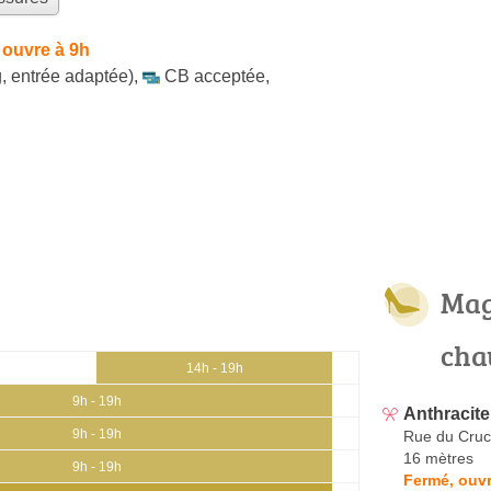
 ouvre à 9h
, entrée adaptée)
,
CB acceptée
,
Mag
cha
14h - 19h
9h - 19h
Anthracite
9h - 19h
Rue du Cruci
16 mètres
9h - 19h
Fermé, ouvr