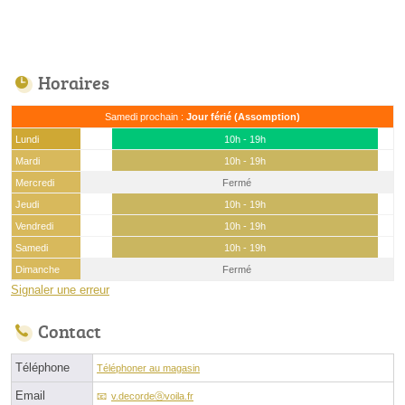
Horaires
Samedi prochain :
Jour férié (Assomption)
Lundi
10h - 19h
Mardi
10h - 19h
Mercredi
Fermé
Jeudi
10h - 19h
Vendredi
10h - 19h
Samedi
10h - 19h
Dimanche
Fermé
Signaler une erreur
Contact
Téléphone
Téléphoner au magasin
Email
v.decordeⓐvoila.fr