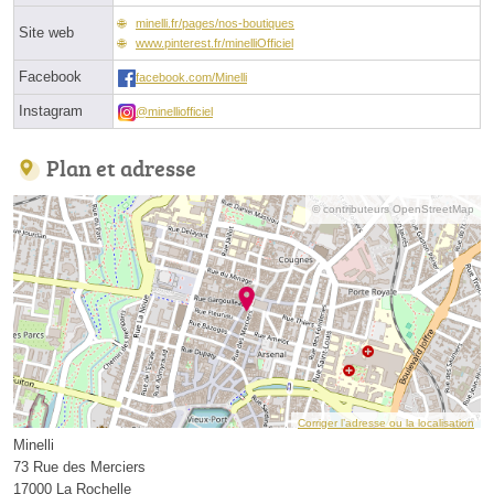
minelli.fr/pages/nos-boutiques
Site web
www.pinterest.fr/minelliOfficiel
Facebook
facebook.com/Minelli
Instagram
@minelliofficiel
Plan et adresse
© contributeurs OpenStreetMap
Corriger l’adresse ou la localisation
Minelli
73 Rue des Merciers
17000 La Rochelle