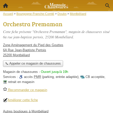
Accueil
>
Bourgogne-Franche-Comté
>
Doubs
>
Montbéliard
Orchestra Premaman
Cette fiche présente "Orchestra Premaman", magasin de chaussures situé
6a rue jean-baptiste pertois
, 25200 Montbéliard.
Zone Aménagement du Pied des Gouttes
6A Rue Jean-Baptiste Pertois
25200 Montbéliard
📞 Appeler ce magasin de chaussures
Magasin de chaussures
-
Ouvert jusqu'à 19h
Services :
accès
PMR
(parking, entrée adaptée)
,
CB acceptée
,
retrait en magasin
Recommander ce magasin
Améliorer cette fiche
Autres boutiques à Montbéliard