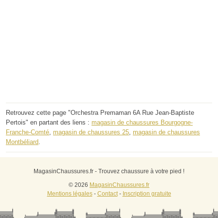
Retrouvez cette page "Orchestra Premaman 6A Rue Jean-Baptiste
Pertois" en partant des liens :
magasin de chaussures Bourgogne-
Franche-Comté
,
magasin de chaussures 25
,
magasin de chaussures
Montbéliard
.
MagasinChaussures.fr - Trouvez chaussure à votre pied !
© 2026
MagasinChaussures.fr
Mentions légales
-
Contact
-
Inscription gratuite