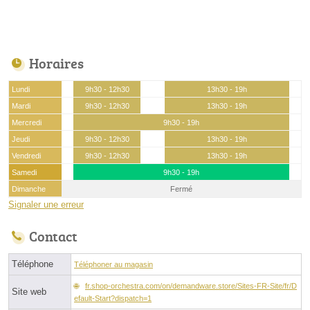
Horaires
Lundi
9h30 - 12h30
13h30 - 19h
Mardi
9h30 - 12h30
13h30 - 19h
Mercredi
9h30 - 19h
Jeudi
9h30 - 12h30
13h30 - 19h
Vendredi
9h30 - 12h30
13h30 - 19h
Samedi
9h30 - 19h
Dimanche
Fermé
Signaler une erreur
Contact
Téléphone
Téléphoner au magasin
fr.shop-orchestra.com/on/demandware.store/Sites-FR-Site/fr/D
Site web
efault-Start?dispatch=1