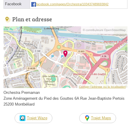
Facebook
facebook.com/pages/Orchestra/103437489693842
Plan et adresse
© contributeurs OpenStreetMap
Corriger l’adresse ou la localisation
Orchestra Premaman
Zone Aménagement du Pied des Gouttes 6A Rue Jean-Baptiste Pertois
25200 Montbéliard
Trajet Waze
Trajet Maps