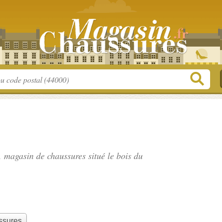
", magasin de chaussures situé
le bois du
ssures