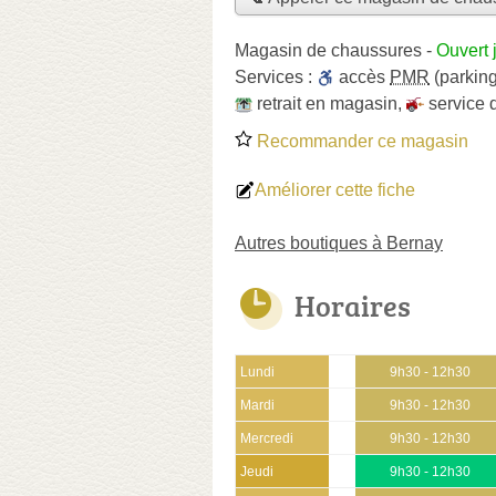
Magasin de chaussures
-
Ouvert 
Services :
accès
PMR
(parking
retrait en magasin
,
service 
Recommander ce magasin
Améliorer cette fiche
Autres boutiques à Bernay
Horaires
Lundi
9h30 - 12h30
Mardi
9h30 - 12h30
Mercredi
9h30 - 12h30
Jeudi
9h30 - 12h30