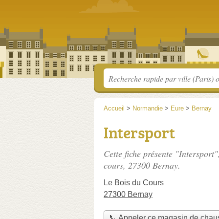
Accueil
>
Normandie
>
Eure
>
Bernay
Intersport
Cette fiche présente "Intersport
cours
, 27300 Bernay.
Le Bois du Cours
27300 Bernay
📞 Appeler ce magasin de chau