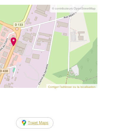
© contributeurs OpenStreetMap
Corriger l’adresse ou la localisation
Trajet Maps