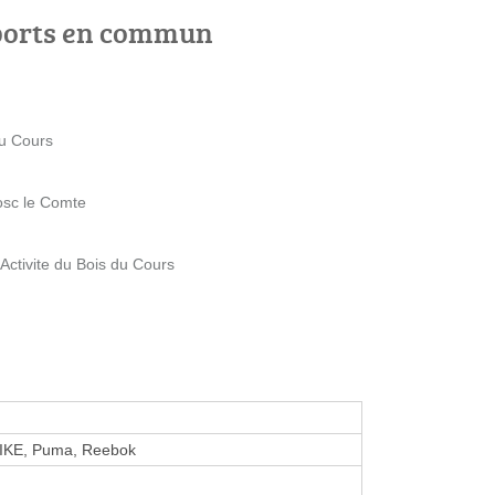
ports en commun
du Cours
osc le Comte
ctivite du Bois du Cours
NIKE, Puma, Reebok