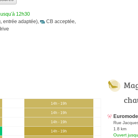
jusqu'à 12h30
, entrée adaptée)
,
CB acceptée
,
drive
Mag
cha
14h - 19h
14h - 19h
Euromode
14h - 19h
Rue Jacques
1.8 km
14h - 19h
Ouvert jusqu