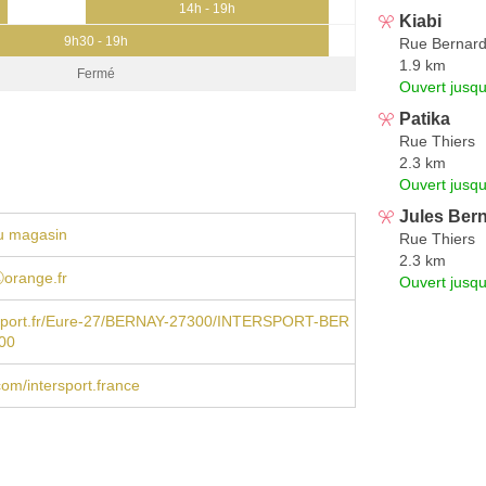
14h - 19h
Kiabi
9h30 - 19h
Rue Bernar
1.9 km
Fermé
Ouvert jusqu
Patika
Rue Thiers
2.3 km
Ouvert jusqu
Jules Ber
u magasin
Rue Thiers
2.3 km
ⓐorange.fr
Ouvert jusqu
sport.fr/Eure-27/BERNAY-27300/INTERSPORT-BER
00
om/intersport.france