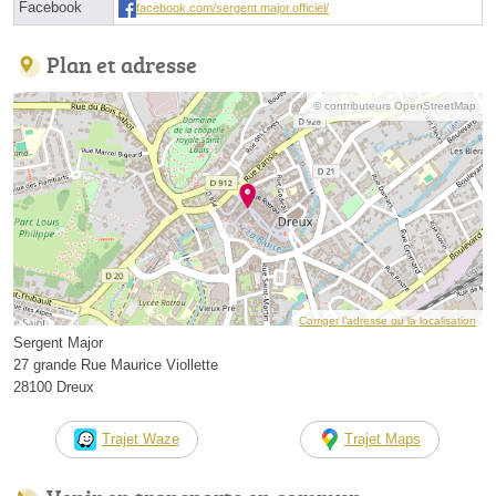
Facebook
facebook.com/sergent.major.officiel/
Plan et adresse
© contributeurs OpenStreetMap
Corriger l’adresse ou la localisation
Sergent Major
27 grande Rue Maurice Viollette
28100 Dreux
Trajet Waze
Trajet Maps