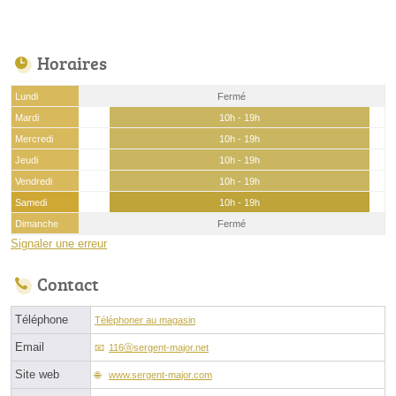
Horaires
Lundi
Fermé
Mardi
10h - 19h
Mercredi
10h - 19h
Jeudi
10h - 19h
Vendredi
10h - 19h
Samedi
10h - 19h
Dimanche
Fermé
Signaler une erreur
Contact
Téléphone
Téléphoner au magasin
Email
116ⓐsergent-major.net
Site web
www.sergent-major.com