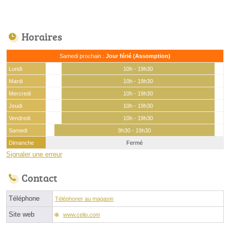
Horaires
Samedi prochain :
Jour férié (Assomption)
Lundi
10h - 19h30
Mardi
10h - 19h30
Mercredi
10h - 19h30
Jeudi
10h - 19h30
Vendredi
10h - 19h30
Samedi
9h30 - 19h30
Dimanche
Fermé
Signaler une erreur
Contact
Téléphone
Téléphoner au magasin
Site web
www.celio.com