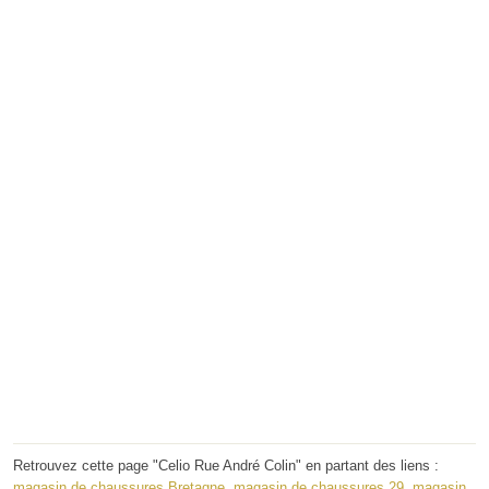
Retrouvez cette page "Celio Rue André Colin" en partant des liens :
magasin de chaussures Bretagne
,
magasin de chaussures 29
,
magasin