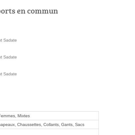
ports en commun
nt Sadate
nt Sadate
nt Sadate
 Femmes, Mixtes
hapeaux, Chaussettes, Collants, Gants, Sacs