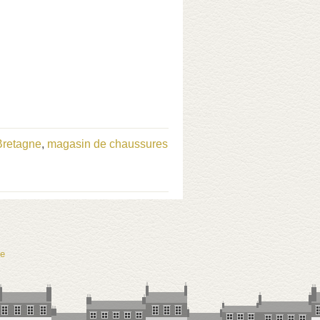
Bretagne
,
magasin de chaussures
te