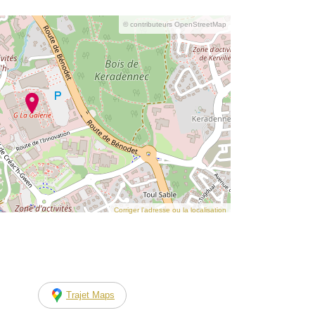
© contributeurs OpenStreetMap
Corriger l’adresse ou la localisation
Trajet Maps