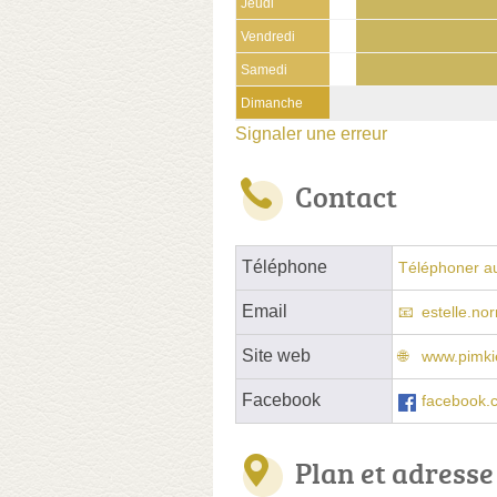
Jeudi
Vendredi
Samedi
Dimanche
Signaler une erreur
Contact
Téléphone
Téléphoner a
Email
estelle.n
Site web
www.pimki
Facebook
facebook.
Plan et adresse