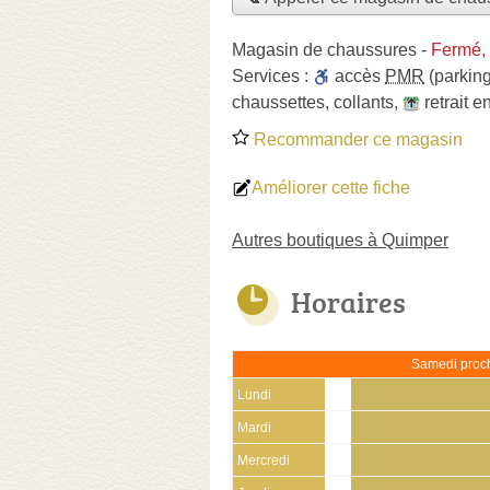
Magasin de chaussures
-
Fermé,
Services :
accès
PMR
(parking
chaussettes
,
collants
,
retrait 
Recommander ce magasin
Améliorer cette fiche
Autres boutiques à Quimper
Horaires
Samedi proch
Lundi
Mardi
Mercredi