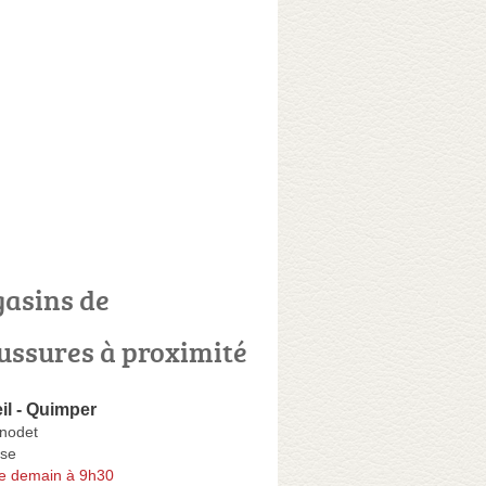
asins de
ussures à proximité
eil - Quimper
nodet
se
e demain à 9h30