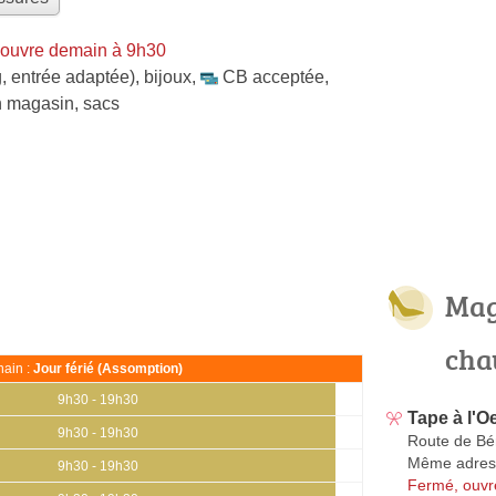
 ouvre demain à 9h30
, entrée adaptée)
,
bijoux
,
CB acceptée
,
en magasin
,
sacs
Mag
cha
ain :
Jour férié (Assomption)
9h30 - 19h30
Tape à l'O
9h30 - 19h30
Route de Bé
Même adres
9h30 - 19h30
Fermé, ouvr