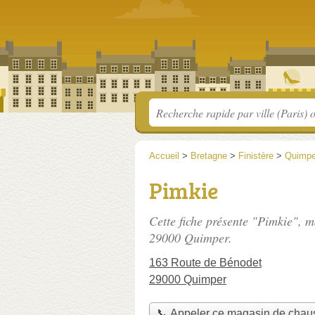
Accueil
>
Bretagne
>
Finistère
>
Quimpe
Pimkie
Cette fiche présente "Pimkie", 
29000 Quimper.
163 Route de Bénodet
29000 Quimper
📞 Appeler ce magasin de chau