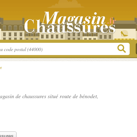
r
magasin de chaussures situé
route de bénodet
,
ssures