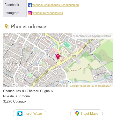
Facebook
facebook.com/chaussuresduchateau
Instagram
@chaussuresduchateau
Plan et adresse
© contributeurs OpenStreetMap
Corriger l’adresse ou la localisation
Chaussures du Château Cugnaux
Rue de la Vimona
31270 Cugnaux
Trajet Waze
Trajet Maps