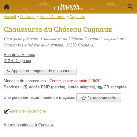
Accueil
>
Occitanie
>
Haute-Garonne
>
Cugnaux
Chaussures du Château Cugnaux
Cette fiche présente "Chaussures du Château Cugnaux", magasin de
chaussures situé
rue de la vimona
, 31270 Cugnaux.
Rue de la Vimona
31270 Cugnaux
📞 Appeler ce magasin de chaussures
Magasin de chaussures
-
Fermé, ouvre demain à 9h30
Services :
accès
PMR
(parking, entrée adaptée)
,
CB acceptée
Une personne
recommande
ce magasin.
Je recommande
Améliorer cette fiche
Autres boutiques à Cugnaux