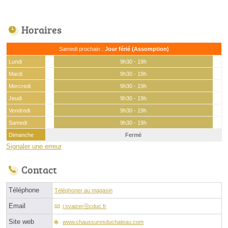
Horaires
Samedi prochain :
Jour férié (Assomption)
Lundi
9h30 - 19h
Mardi
9h30 - 19h
Mercredi
9h30 - 19h
Jeudi
9h30 - 19h
Vendredi
9h30 - 19h
Samedi
9h30 - 19h
Dimanche
Fermé
Signaler une erreur
Contact
Téléphone
Téléphoner au magasin
Email
j.svaizerⓐcduc.fr
Site web
www.chaussuresduchateau.com