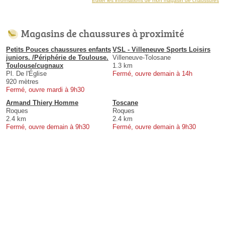
Éditer les informations de mon magasin de chaussures
Magasins de chaussures à proximité
Petits Pouces chaussures enfants
VSL - Villeneuve Sports Loisirs
juniors. /Périphérie de Toulouse.
Villeneuve-Tolosane
Toulouse/cugnaux
1.3 km
Pl. De l'Église
Fermé, ouvre demain à 14h
920 mètres
Fermé, ouvre mardi à 9h30
Armand Thiery Homme
Toscane
Roques
Roques
2.4 km
2.4 km
Fermé, ouvre demain à 9h30
Fermé, ouvre demain à 9h30