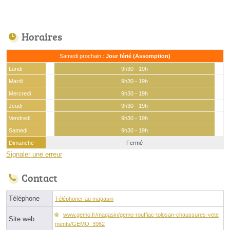
Horaires
Samedi prochain :
Jour férié (Assomption)
Lundi
9h30 - 19h
Mardi
9h30 - 19h
Mercredi
9h30 - 19h
Jeudi
9h30 - 19h
Vendredi
9h30 - 19h
Samedi
9h30 - 19h
Dimanche
Fermé
Signaler une erreur
Contact
Téléphone
Téléphoner au magasin
www.gemo.fr/magasin/gemo-rouffiac-tolosan-chaussures-vete
Site web
ments/GEMO_3962