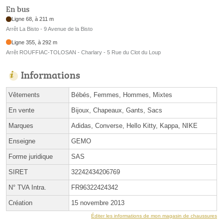
En bus
Ligne 68, à 211 m
Arrêt La Bisto - 9 Avenue de la Bisto
Ligne 355, à 292 m
Arrêt ROUFFIAC-TOLOSAN - Charlary - 5 Rue du Clot du Loup
Informations
Vêtements
Bébés, Femmes, Hommes, Mixtes
En vente
Bijoux, Chapeaux, Gants, Sacs
Marques
Adidas, Converse, Hello Kitty, Kappa, NIKE
Enseigne
GEMO
Forme juridique
SAS
SIRET
32242434206769
N° TVA Intra.
FR96322424342
Création
15 novembre 2013
Éditer les informations de mon magasin de chaussures