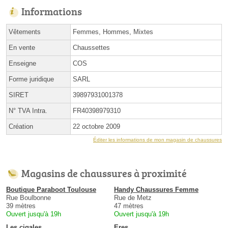
Informations
Vêtements
Femmes, Hommes, Mixtes
En vente
Chaussettes
Enseigne
COS
Forme juridique
SARL
SIRET
39897931001378
N° TVA Intra.
FR40398979310
Création
22 octobre 2009
Éditer les informations de mon magasin de chaussures
Magasins de chaussures à proximité
Boutique Paraboot Toulouse
Handy Chaussures Femme
Rue Boulbonne
Rue de Metz
39 mètres
47 mètres
Ouvert jusqu'à 19h
Ouvert jusqu'à 19h
Les cigales
Eres