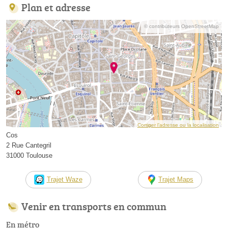
Plan et adresse
© contributeurs OpenStreetMap
Corriger l’adresse ou la localisation
Cos
2 Rue Cantegril
31000 Toulouse
Trajet Waze
Trajet Maps
Venir en transports en commun
En métro