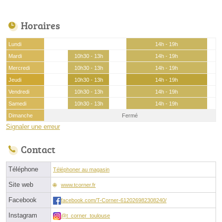
Horaires
Lundi
14h - 19h
Mardi
10h30 - 13h
14h - 19h
Mercredi
10h30 - 13h
14h - 19h
Jeudi
10h30 - 13h
14h - 19h
Vendredi
10h30 - 13h
14h - 19h
Samedi
10h30 - 13h
14h - 19h
Dimanche
Fermé
Signaler une erreur
Contact
Téléphone
Téléphoner au magasin
Site web
www.tcorner.fr
Facebook
facebook.com/T-Corner-612026982308240/
Instagram
@t_corner_toulouse