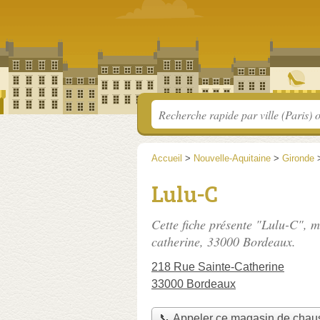
Accueil
>
Nouvelle-Aquitaine
>
Gironde
Lulu-C
Cette fiche présente "Lulu-C", 
catherine
, 33000 Bordeaux.
218 Rue Sainte-Catherine
33000 Bordeaux
📞 Appeler ce magasin de chau