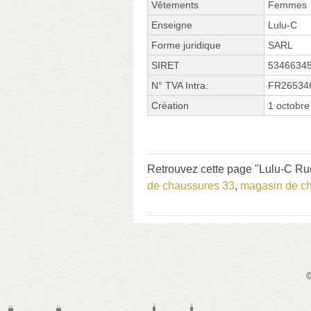
Vêtements
Femmes
Enseigne
Lulu-C
Forme juridique
SARL
SIRET
5346634
N° TVA Intra.
FR26534
Création
1 octobre
Retrouvez cette page "Lulu-C Rue
de chaussures 33
,
magasin de c