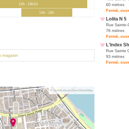
10h - 19h10
60 mètres
Fermé, ouvr
14h - 18h
Lolita N 5
Rue Sainte-
76 mètres
Fermé, ouv
L'Index S
Rue Sainte 
u magasin
93 mètres
Fermé, ouvr
© contributeurs OpenStreetMap