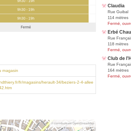
9h30 - 19h
Claudia
9h30 - 19h
Rue Guibal
114 mètres
9h30 - 19h
Fermé, ouvr
Fermé
Erbé Chaus
Rue Françai
118 mètres
Fermé, ouvr
Club de l
Rue Françai
164 mètres
u magasin
Fermé, ouvr
thiery.fr/fr/magasins/herault-34/beziers-2-4-allee
842.htm
© contributeurs OpenStreetMap