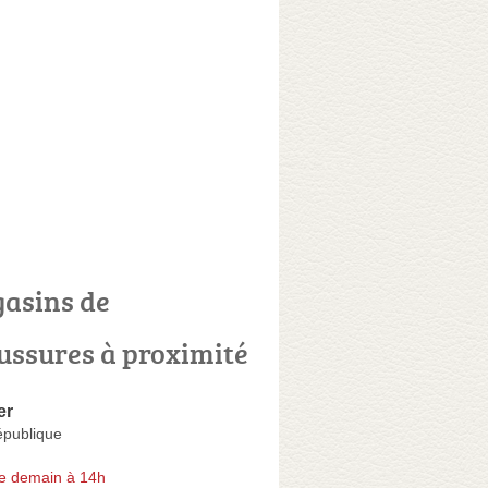
asins de
ussures à proximité
er
épublique
e demain à 14h