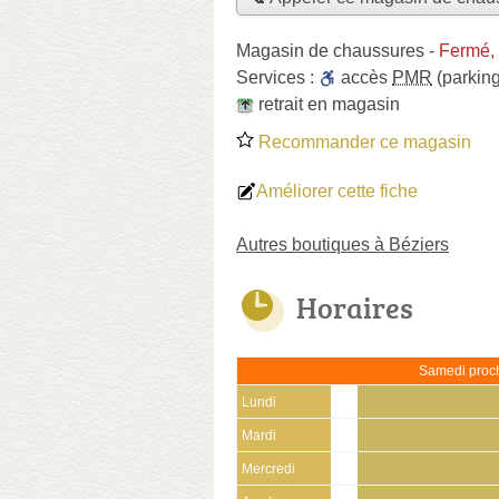
Magasin de chaussures
-
Fermé,
Services :
accès
PMR
(parking
retrait en magasin
Recommander ce magasin
Améliorer cette fiche
Autres boutiques à Béziers
Horaires
Samedi proch
Lundi
Mardi
Mercredi