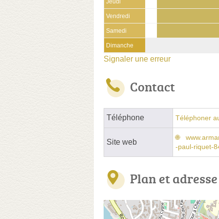
Jeudi
Vendredi
Samedi
Dimanche
Signaler une erreur
Contact
Téléphone
Téléphoner a
www.armand
Site web
-paul-riquet-
Plan et adresse