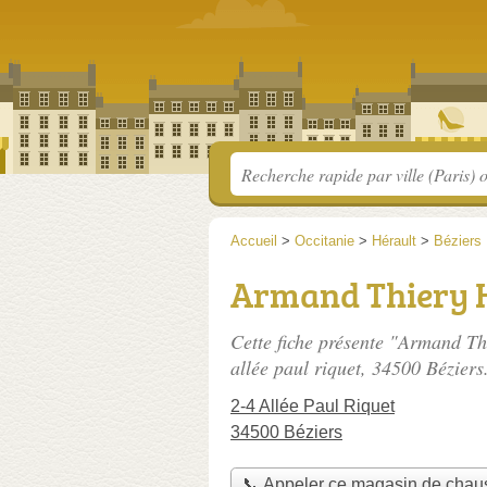
Accueil
>
Occitanie
>
Hérault
>
Béziers
Armand Thiery
Cette fiche présente "Armand T
allée paul riquet
, 34500 Béziers
2-4 Allée Paul Riquet
34500 Béziers
📞 Appeler ce magasin de chau