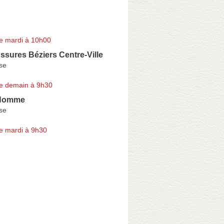
e mardi à 10h00
sures Béziers Centre-Ville
se
e demain à 9h30
'Homme
se
e mardi à 9h30