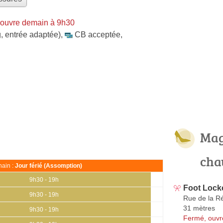
 ouvre demain à 9h30
, entrée adaptée)
,
CB acceptée
,
Mag
cha
ain :
Jour férié (Assomption)
9h30 - 19h
Foot Lock
9h30 - 19h
Rue de la R
31 mètres
9h30 - 19h
Fermé, ouvr