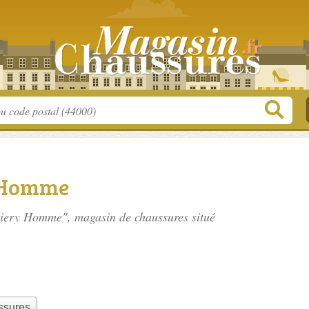
 Homme
hiery Homme", magasin de chaussures situé
.
ssures