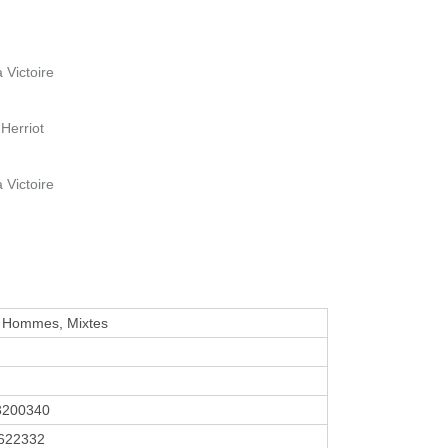
a Victoire
Herriot
a Victoire
Hommes, Mixtes
3200340
622332