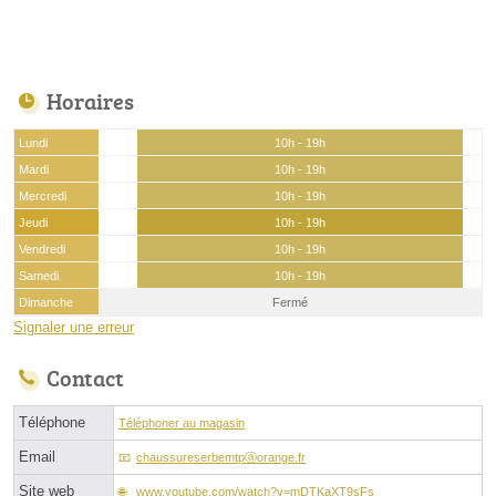
Horaires
Lundi
10h - 19h
Mardi
10h - 19h
Mercredi
10h - 19h
Jeudi
10h - 19h
Vendredi
10h - 19h
Samedi
10h - 19h
Dimanche
Fermé
Signaler une erreur
Contact
Téléphone
Téléphoner au magasin
Email
chaussureserbemtpⓐorange.fr
Site web
www.youtube.com/watch?v=mDTKaXT9sFs