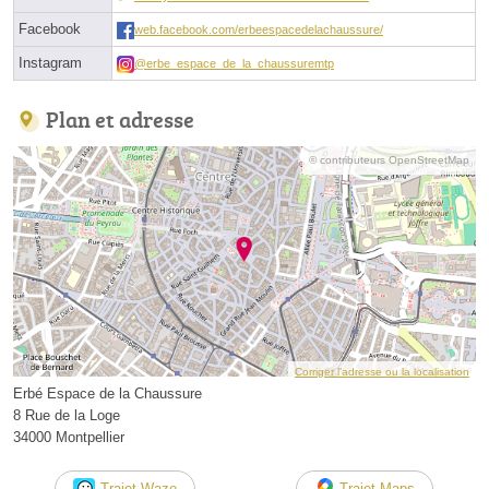
Facebook
web.facebook.com/erbeespacedelachaussure/
Instagram
@erbe_espace_de_la_chaussuremtp
Plan et adresse
© contributeurs OpenStreetMap
Corriger l’adresse ou la localisation
Erbé Espace de la Chaussure
8 Rue de la Loge
34000 Montpellier
Trajet Waze
Trajet Maps