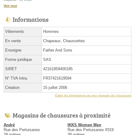
Voir tout
Informations
Vêtements
Hommes
En vente
Chapeaux, Chaussettes
Enseigne
Father And Sons
Forme juridique
SAS
SIRET
42161959400185
N° TVA Intra.
FR37421619594
Création
15 juillet 2006
Éditer les informations de mon magasin de chaussures
Magasins de chaussures à proximité
André
IKKS Women Men
Rue des Pertuisanes
Rue des Pertuisanes #319
28 mètres
38 mètres