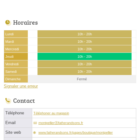
Horaires
Lundi
10h - 20h
Mardi
10h - 20h
Mercredi
10h - 20h
Jeudi
10h - 20h
Vendredi
10h - 20h
Samedi
10h - 20h
Dimanche
Fermé
Signaler une erreur
Contact
Téléphone
Téléphoner au magasin
Email
montpellierⓐfatherandsons.fr
Site web
www.fatherandsons.fr/pages/boutique/montpellier