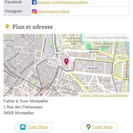
Facebook
facebook.com/fatherandsonsofficiel
Instagram
@fatherandsonsofficiel
Plan et adresse
© contributeurs OpenStreetMap
Corriger l’adresse ou la localisation
Father & Sons Montpellier
1 Rue des Pertuisanes
34000 Montpellier
Trajet Waze
Trajet Maps