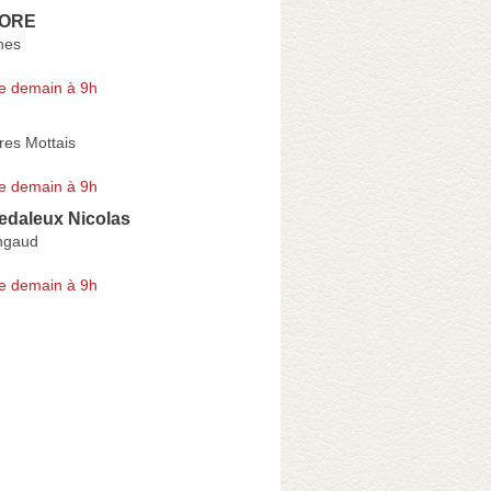
ORE
nes
e demain à 9h
res Mottais
e demain à 9h
edaleux Nicolas
ngaud
e demain à 9h