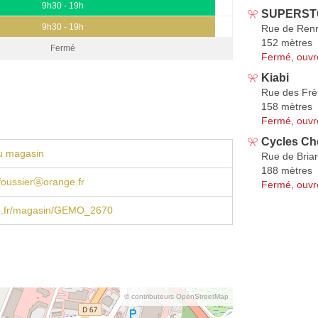
9h30 - 19h
SUPERST
9h30 - 19h
Rue de Ren
152 mètres
Fermé
Fermé, ouvr
Kiabi
Rue des Frè
158 mètres
Fermé, ouvr
Cycles Ch
u magasin
Rue de Bria
188 mètres
foussierⓐorange.fr
Fermé, ouvr
.fr/magasin/GEMO_2670
© contributeurs OpenStreetMap