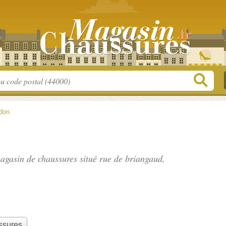
don
agasin de chaussures situé
rue de briangaud
,
ssures