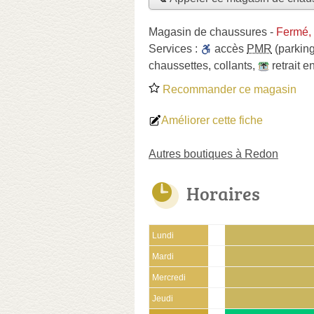
Magasin de chaussures
-
Fermé,
Services :
accès
PMR
(parking
chaussettes
,
collants
,
retrait 
Recommander ce magasin
Améliorer cette fiche
Autres boutiques à Redon
Horaires
Lundi
Mardi
Mercredi
Jeudi