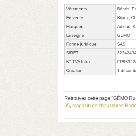
Vêtements
Bébés, F
En vente
Bijoux, C
Marques
Adidas, 
Enseigne
GEMO
Forme juridique
SAS
SIRET
3224243
N° TVA Intra.
FR96322
Création
1 décemb
Retrouvez cette page "GÉMO Rue 
35
,
magasin de chaussures Red