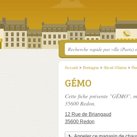
Accueil
>
Bretagne
>
Ille-et-Vilaine
>
Re
GÉMO
Cette fiche présente "GÉMO", m
35600 Redon.
12 Rue de Briangaud
35600 Redon
📞 Appeler ce magasin de chau