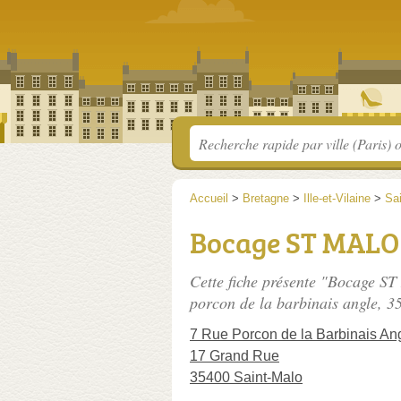
Accueil
>
Bretagne
>
Ille-et-Vilaine
>
Sa
Bocage ST MALO
Cette fiche présente "Bocage S
porcon de la barbinais angle
, 3
7 Rue Porcon de la Barbinais An
17 Grand Rue
35400 Saint-Malo