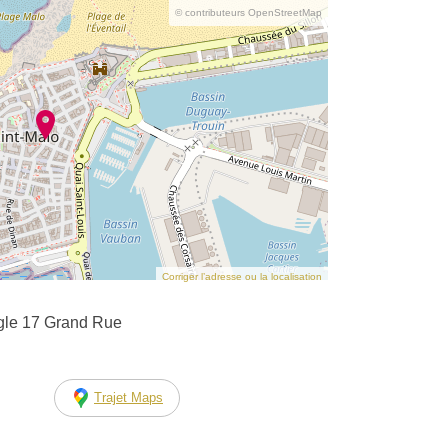
© contributeurs OpenStreetMap
Corriger l’adresse ou la localisation
ngle 17 Grand Rue
Trajet Maps