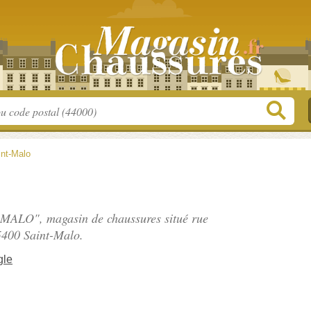
int-Malo
T MALO", magasin de chaussures situé
rue
5400 Saint-Malo.
gle