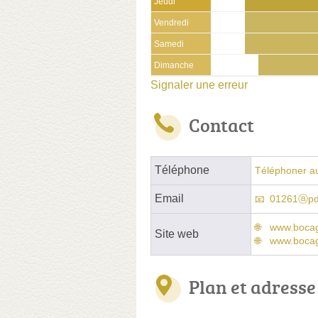
Jeudi
Vendredi
Samedi
Dimanche
Signaler une erreur
Contact
Téléphone
Téléphoner a
Email
01261ⓐpdv
www.bocag
Site web
www.bocag
Plan et adresse