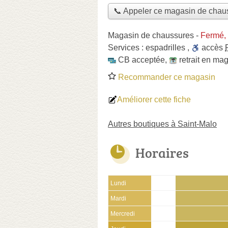
📞 Appeler ce magasin de chau
Magasin de chaussures
-
Fermé,
Services :
espadrilles
,
accès
CB acceptée
,
retrait en ma
Recommander ce magasin
Améliorer cette fiche
Autres boutiques à Saint-Malo
Horaires
Lundi
Mardi
Mercredi