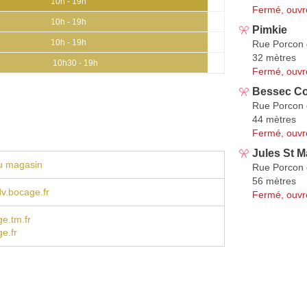
10h - 19h
Fermé, ouvr
10h - 19h
Pimkie
10h - 19h
Rue Porcon d
32 mètres
10h30 - 19h
Fermé, ouvr
Bessec Co
Rue Porcon d
44 mètres
Fermé, ouvr
Jules St M
u magasin
Rue Porcon d
56 mètres
.bocage.fr
Fermé, ouvr
e.tm.fr
e.fr