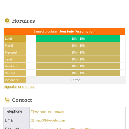
Horaires
Samedi prochain :
Jour férié (Assomption)
Lundi
10h - 19h
Mardi
10h - 19h
Mercredi
10h - 19h
Jeudi
10h - 19h
Vendredi
10h - 19h
Samedi
10h - 19h
Dimanche
Fermé
Signaler une erreur
Contact
Téléphone
Téléphoner au magasin
Email
mag0092ⓐcelio.com