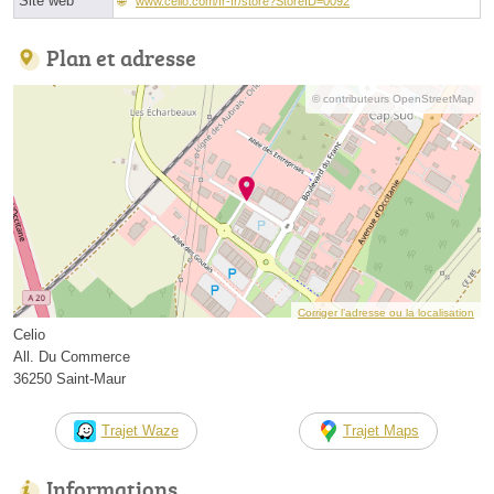
Site web
www.celio.com/fr-fr/store?StoreID=0092
Plan et adresse
© contributeurs OpenStreetMap
Corriger l’adresse ou la localisation
Celio
All. Du Commerce
36250 Saint-Maur
Trajet Waze
Trajet Maps
Informations