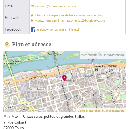
Email
contactⓐchaussminimaxi.com
chaussures-grandes-tailles-femme-homme.blog
Site web
www.chaussminimaxi.fr/content/12-boutique-tours
Facebook
facebook.com/chaussminimaxi
Plan et adresse
© contributeurs OpenStreetMap
Corriger l’adresse ou la localisation
Mini Maxi - Chaussures petites et grandes tailles
7 Rue Colbert
37000 Tours