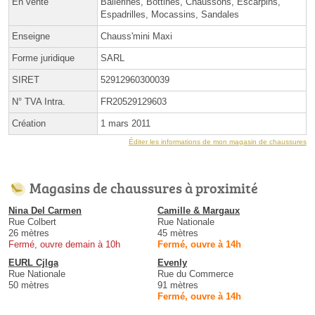
En vente
Ballerines, Bottines, Chaussons, Escarpins,
Espadrilles, Mocassins, Sandales
Enseigne
Chauss'mini Maxi
Forme juridique
SARL
SIRET
52912960300039
N° TVA Intra.
FR20529129603
Création
1 mars 2011
Éditer les informations de mon magasin de chaussures
Magasins de chaussures à proximité
Nina Del Carmen
Camille & Margaux
Rue Colbert
Rue Nationale
26 mètres
45 mètres
Fermé, ouvre demain à 10h
Fermé, ouvre à 14h
EURL Cjlga
Evenly
Rue Nationale
Rue du Commerce
50 mètres
91 mètres
Fermé, ouvre à 14h