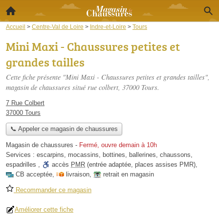
Accueil
>
Centre-Val de Loire
>
Indre-et-Loire
>
Tours
Mini Maxi - Chaussures petites et
grandes tailles
Cette fiche présente "Mini Maxi - Chaussures petites et grandes tailles",
magasin de chaussures situé
rue colbert
, 37000 Tours.
7 Rue Colbert
37000 Tours
📞 Appeler ce magasin de chaussures
Magasin de chaussures
-
Fermé, ouvre demain à 10h
Services :
escarpins
,
mocassins
,
bottines
,
ballerines
,
chaussons
,
espadrilles
,
accès
PMR
(entrée adaptée, places assises PMR)
,
CB acceptée
,
livraison
,
retrait en magasin
Recommander ce magasin
Améliorer cette fiche