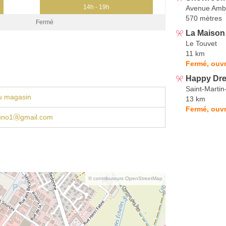
14h - 19h
Avenue Ambr
570 mètres
Fermé
La Maison
Le Touvet
11 km
Fermé, ouvr
Happy Dre
Saint-Martin
u magasin
13 km
Fermé, ouvr
uno1ⓐgmail.com
© contributeurs OpenStreetMap