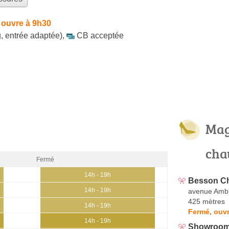
 ouvre à 9h30
, entrée adaptée)
,
CB acceptée
Mag
cha
Fermé
14h - 19h
Besson Ch
14h - 19h
avenue Ambr
425 mètres
14h - 19h
Fermé, ouvr
14h - 19h
Showroom