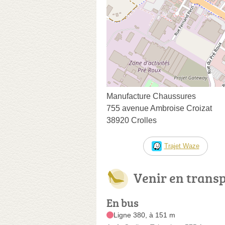
Manufacture Chaussures
755 avenue Ambroise Croizat
38920 Crolles
Trajet Waze
Venir en trans
En bus
Ligne 380, à 151 m