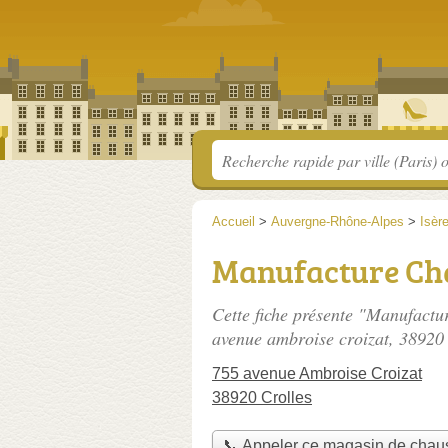
Accueil
>
Auvergne-Rhône-Alpes
>
Isèr
Manufacture Ch
Cette fiche présente "Manufactu
avenue ambroise croizat
, 38920 
755 avenue Ambroise Croizat
38920 Crolles
📞 Appeler ce magasin de chau