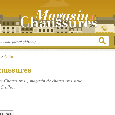
e
>
Crolles
aussures
re Chaussures", magasin de chaussures situé
Crolles.
ssures