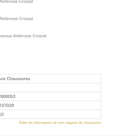
 Ambroise Croizat
 Ambroise Croizat
 Avenue Ambroise Croizat
ure Chaussures
2800053
237028
10
Éditer les informations de mon magasin de chaussures