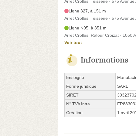
Arrêt Crolles, Teisseire - 575 Avenue
Ligne 327, à 151 m
Arrêt Crolles, Teisseire - 575 Avenue
Ligne N95, à 351 m
Arrêt Crolles, Rafour Croizat - 1060
Voir tout
Informations
Enseigne
Manufact
Forme juridique
SARL
SIRET
3032370
N° TVA Intra.
FR88303
Création
1 avril 20