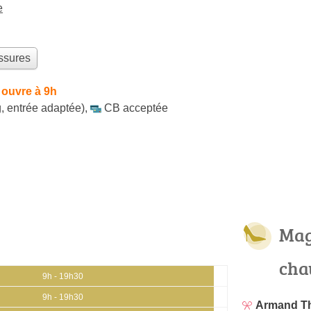
e
ssures
 ouvre à 9h
, entrée adaptée)
,
CB acceptée
Mag
cha
9h - 19h30
9h - 19h30
Armand T