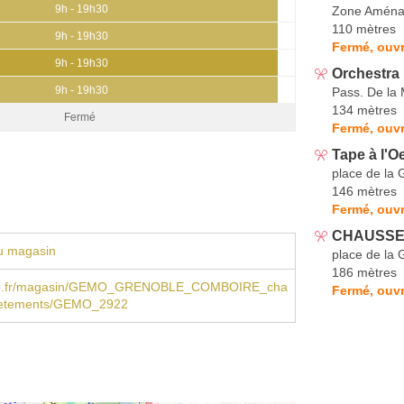
9h - 19h30
Zone Aména
110 mètres
9h - 19h30
Fermé, ouvr
9h - 19h30
Orchestr
9h - 19h30
Pass. De la
134 mètres
Fermé
Fermé, ouvr
Tape à l'Oe
place de la
146 mètres
Fermé, ouvr
CHAUSSEA
u magasin
place de la
186 mètres
.fr/magasin/GEMO_GRENOBLE_COMBOIRE_cha
Fermé, ouvr
vetements/GEMO_2922