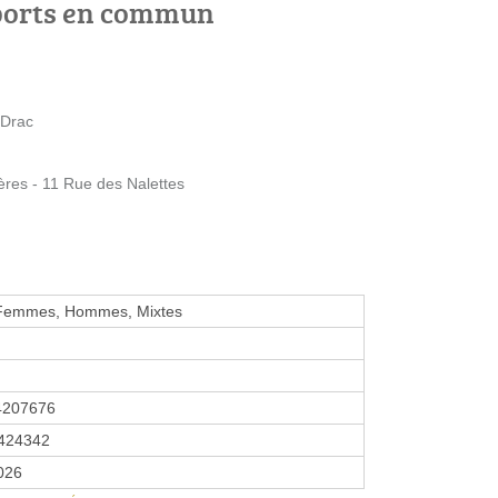
ports en commun
 Drac
res - 11 Rue des Nalettes
 Femmes, Hommes, Mixtes
4207676
424342
2026