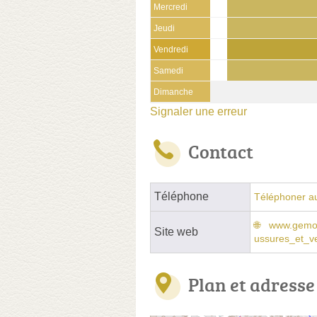
Mercredi
Jeudi
Vendredi
Samedi
Dimanche
Signaler une erreur
Contact
Téléphone
Téléphoner a
www.gemo
Site web
ussures_et_
Plan et adresse