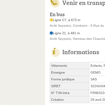
Venir en trans
En bus
Ligne C7, à 673 m
Arrêt Seyssins, Comboire - 9 Rue du
Ligne 21, à 481 m
Arrêt Seyssins, Hameau des Chaumiè
Informations
Vêtements
Enfants,
Enseigne
GEMO
Forme juridique
SAS
SIRET
3224243
N° TVA Intra.
FR96322
Création
29 avril 