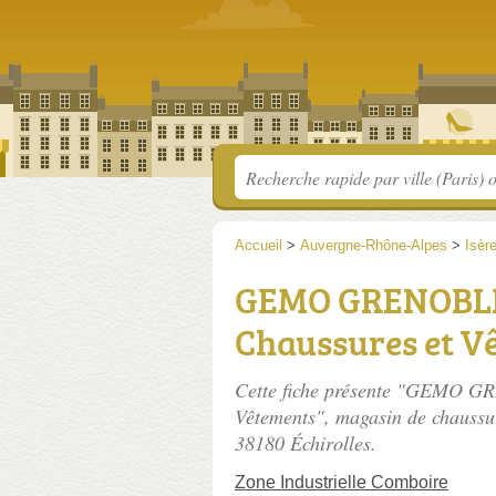
Accueil
>
Auvergne-Rhône-Alpes
>
Isèr
GEMO GRENOBL
Chaussures et V
Cette fiche présente "GEMO 
Vêtements", magasin de chaussu
38180 Échirolles.
Zone Industrielle Comboire