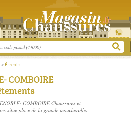
e
>
Échirolles
E- COMBOIRE
êtements
GRENOBLE- COMBOIRE Chaussures et
res situé
place de la grande moucherolle
,