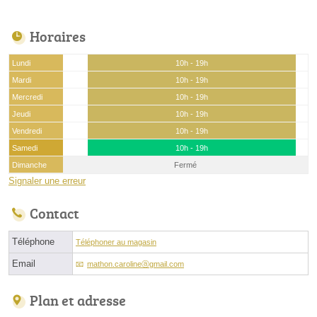
Horaires
Lundi
10h - 19h
Mardi
10h - 19h
Mercredi
10h - 19h
Jeudi
10h - 19h
Vendredi
10h - 19h
Samedi
10h - 19h
Dimanche
Fermé
Signaler une erreur
Contact
Téléphone
Téléphoner au magasin
Email
mathon.carolineⓐgmail.com
Plan et adresse