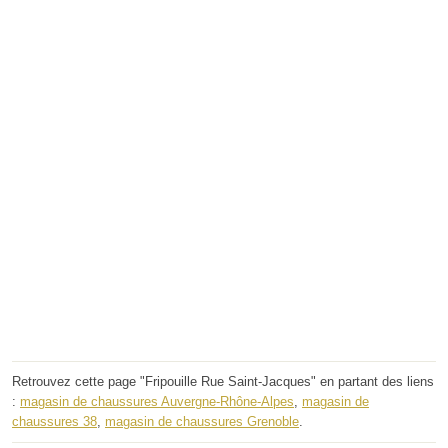
Retrouvez cette page "Fripouille Rue Saint-Jacques" en partant des liens
:
magasin de chaussures Auvergne-Rhône-Alpes
,
magasin de
chaussures 38
,
magasin de chaussures Grenoble
.