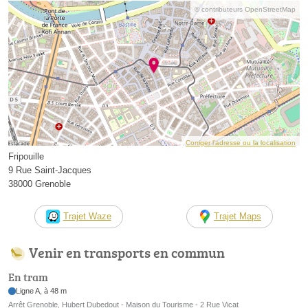
© contributeurs OpenStreetMap
Corriger l’adresse ou la localisation
Fripouille
9 Rue Saint-Jacques
38000 Grenoble
Trajet Waze
Trajet Maps
Venir en transports en commun
En tram
Ligne A, à 48 m
Arrêt Grenoble, Hubert Dubedout - Maison du Tourisme - 2 Rue Vicat