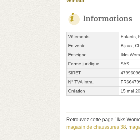
Voir tout
Informations
Vêtements
Enfants,
En vente
Bijoux, C
Enseigne
Ikks Wom
Forme juridique
SAS
SIRET
4799609
N° TVA Intra.
FR66479
Création
15 mai 2
Retrouvez cette page "Ikks Wome
magasin de chaussures 38
,
maga