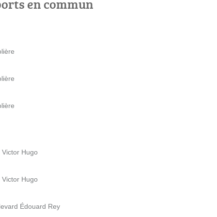
ports en commun
lière
lière
lière
e Victor Hugo
e Victor Hugo
ulevard Édouard Rey