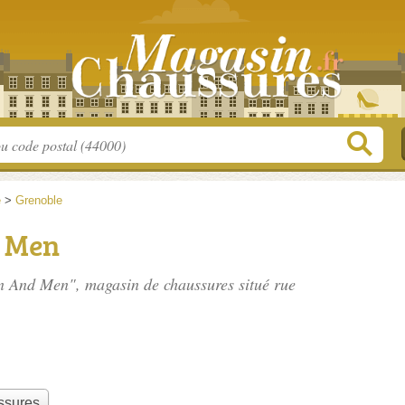
e
>
Grenoble
 Men
en And Men", magasin de chaussures situé
rue
ssures