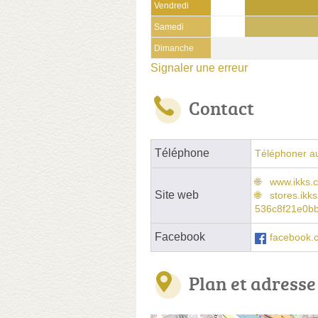
Vendredi
Samedi
Dimanche
Signaler une erreur
Contact
Téléphone
Téléphoner a
www.ikks.
Site web
stores.ikk
536c8f21e0b
Facebook
facebook.c
Plan et adresse