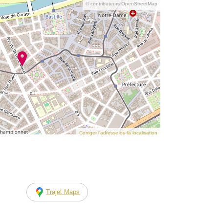
© contributeurs OpenStreetMap
Corriger l’adresse ou la localisation
Trajet Maps