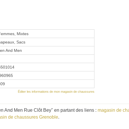
 Femmes, Mixtes
hapeaux, Sacs
en And Men
6501014
960965
009
Éditer les informations de mon magasin de chaussures
n And Men Rue Clôt Bey" en partant des liens :
magasin de ch
sin de chaussures Grenoble
.