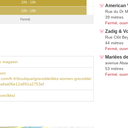
10h - 19h
American 
10h - 19h
Rue du Dr M
39 mètres
Fermé
Fermé, ouvr
Zadig & Vo
Rue Clôt Be
44 mètres
Fermé, ouvr
Mariées d
u magasin
avenue Alsa
53 mètres
com
Fermé, ouvr
s.com/fr-fr/boutique/grenoble/ikks-women-grenoble/
bafaa06e12a891a2753ef
om/ikks/