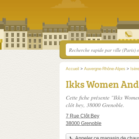
Accueil
>
Auvergne-Rhône-Alpes
>
Isèr
Ikks Women And
Cette fiche présente "Ikks Wom
clôt bey
, 38000 Grenoble.
7 Rue Clôt Bey
38000 Grenoble
📞 Appeler ce magasin de chau