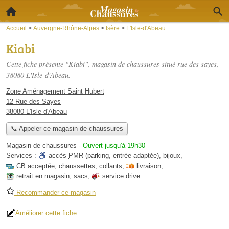
Accueil
>
Auvergne-Rhône-Alpes
>
Isère
>
L'Isle-d'Abeau
Kiabi
Cette fiche présente "Kiabi", magasin de chaussures situé
rue des sayes
,
38080 L'Isle-d'Abeau.
Zone Aménagement Saint Hubert
12 Rue des Sayes
38080 L'Isle-d'Abeau
📞 Appeler ce magasin de chaussures
Magasin de chaussures
-
Ouvert jusqu'à 19h30
Services :
accès
PMR
(parking, entrée adaptée)
,
bijoux
,
CB acceptée
,
chaussettes
,
collants
,
livraison
,
retrait en magasin
,
sacs
,
service drive
Recommander ce magasin
Améliorer cette fiche