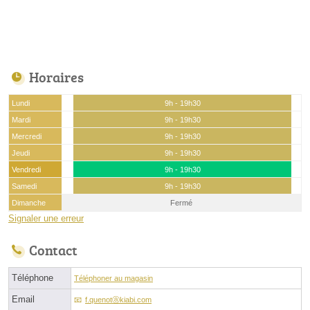
Horaires
Lundi
9h - 19h30
Mardi
9h - 19h30
Mercredi
9h - 19h30
Jeudi
9h - 19h30
Vendredi
9h - 19h30
Samedi
9h - 19h30
Dimanche
Fermé
Signaler une erreur
Contact
Téléphone
Téléphoner au magasin
Email
f.quenotⓐkiabi.com