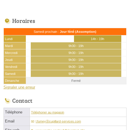
Horaires
Samedi prochain :
Jour férié (Assomption)
Lundi
14h - 19h
Mardi
9h30 - 19h
Mercredi
9h30 - 19h
Jeudi
9h30 - 19h
Vendredi
9h30 - 19h
Samedi
9h30 - 19h
Dimanche
Fermé
Signaler une erreur
Contact
Téléphone
Téléphoner au magasin
Email
l.fumeyⓐcupillard-services.com