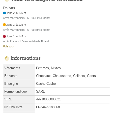
En bus
Ligne 2, à 125 m
Arrêt Marronniers - 6 Rue Emile Monot
Ligne 3, à 125 m
Arrêt Marronniers - 6 Rue Emile Monot
Ligne 1, à 145 m
Arrêt Poste - 1 Avenue Aristide Briand
Voir tout
Informations
Vêtements
Femmes, Mixtes
En vente
Chapeaux, Chaussettes, Collants, Gants
Enseigne
Cache-Cache
Forme juridique
SARL
SIRET
49918806800021
N° TVA Intra.
FR34499188068