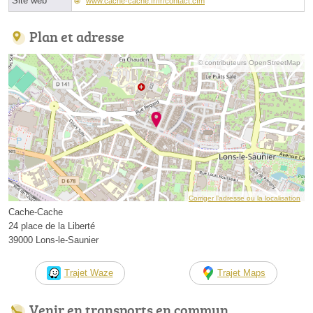
Site web
www.cache-cache.fr/fr/contact.cfm
Plan et adresse
© contributeurs OpenStreetMap
Corriger l’adresse ou la localisation
Cache-Cache
24 place de la Liberté
39000 Lons-le-Saunier
Trajet Waze
Trajet Maps
Venir en transports en commun