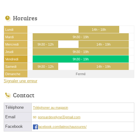
Horaires
Lundi
14h - 18h
Mardi
9h30 - 19h
Mercredi
9h30 - 12h
14h - 19h
Jeudi
9h30 - 19h
Vendredi
9h30 - 19h
Samedi
9h30 - 12h
14h - 19h
Dimanche
Fermé
Signaler une erreur
Contact
Téléphone
Téléphoner au magasin
Email
ponsardevelyneⓐgmail.com
Facebook
facebook.com/latinochaussures/