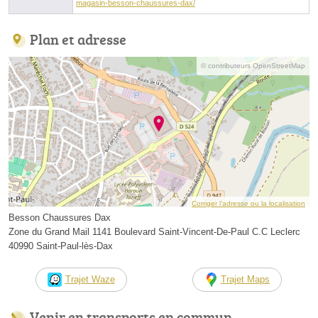
magasin-besson-chaussures-dax/
Plan et adresse
© contributeurs OpenStreetMap
Corriger l’adresse ou la localisation
Besson Chaussures Dax
Zone du Grand Mail 1141 Boulevard Saint-Vincent-De-Paul C.C Leclerc
40990 Saint-Paul-lès-Dax
Trajet Waze
Trajet Maps
Venir en transports en commun