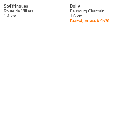
Styl'fringues
Dolly
Route de Villiers
Faubourg Chartrain
1.4 km
1.6 km
Fermé, ouvre à 9h30