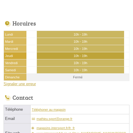
Horaires
Lundi
10h - 19h
Mardi
10h - 19h
Mercredi
10h - 19h
Jeudi
10h - 19h
Vendredi
10h - 19h
Samedi
10h - 19h
Dimanche
Fermé
Signaler une erreur
Contact
Téléphone
Téléphoner au magasin
Email
mathieu.sportⓐorange.fr
magasins.intersport.fr/fr_fr