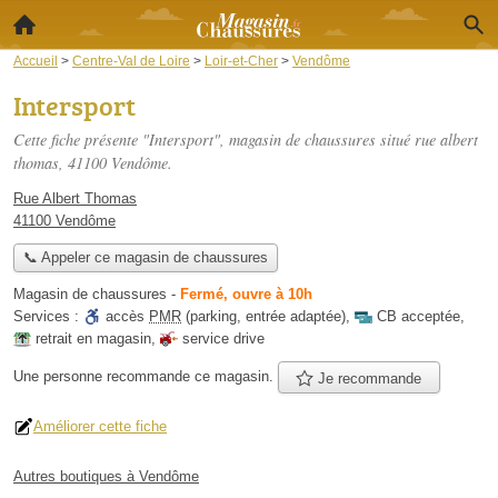
Accueil
>
Centre-Val de Loire
>
Loir-et-Cher
>
Vendôme
Intersport
Cette fiche présente "Intersport", magasin de chaussures situé
rue albert
thomas
, 41100 Vendôme.
Rue Albert Thomas
41100 Vendôme
📞 Appeler ce magasin de chaussures
Magasin de chaussures
-
Fermé, ouvre à 10h
Services :
accès
PMR
(parking, entrée adaptée)
,
CB acceptée
,
retrait en magasin
,
service drive
Une personne
recommande
ce magasin.
Je recommande
Améliorer cette fiche
Autres boutiques à Vendôme