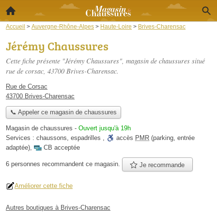
Accueil
>
Auvergne-Rhône-Alpes
>
Haute-Loire
>
Brives-Charensac
Jérémy Chaussures
Cette fiche présente "Jérémy Chaussures", magasin de chaussures situé
rue de corsac
, 43700 Brives-Charensac.
Rue de Corsac
43700 Brives-Charensac
📞 Appeler ce magasin de chaussures
Magasin de chaussures
-
Ouvert jusqu'à 19h
Services :
chaussons
,
espadrilles
,
accès
PMR
(parking, entrée
adaptée)
,
CB acceptée
6 personnes
recommandent
ce magasin.
Je recommande
Améliorer cette fiche
Autres boutiques à Brives-Charensac