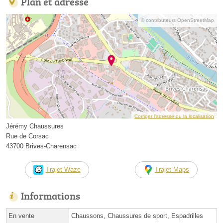
Plan et adresse
© contributeurs OpenStreetMap
Corriger l’adresse ou la localisation
Jérémy Chaussures
Rue de Corsac
43700 Brives-Charensac
Trajet Waze
Trajet Maps
Informations
En vente
Chaussons, Chaussures de sport, Espadrilles