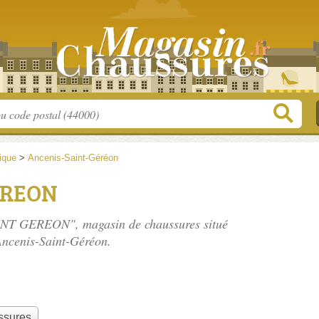
tique
>
Ancenis-Saint-Géréon
EREON
AINT GEREON", magasin de chaussures situé
Ancenis-Saint-Géréon.
ssures