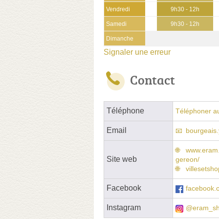
Vendredi
9h30 - 12h
Samedi
9h30 - 12h
Dimanche
Signaler une erreur
Contact
Téléphone
Téléphoner a
Email
bourgeais
www.eram.f
Site web
gereon/
villesetsh
Facebook
facebook
Instagram
@eram_sh