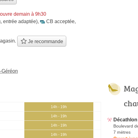
 ouvre demain à 9h30
, entrée adaptée)
,
CB acceptée
,
agasin.
Je recommande
t-Géréon
Mag
cha
14h - 19h
14h - 19h
Décathlon
14h - 19h
Boulevard de
7 mètres
14h - 19h