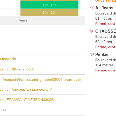
Ouvert jusq
14h - 19h
All Jeans
14h - 19h
Boulevard de
61 mètres
Fermé
Fermé, ouvr
CHAUSS
Boulevard de
69 mètres
Fermé, ouvr
Pimkie
u magasin
Boulevard de
114 mètres
.yannickⓐwanadoo.fr
Fermé, ouvr
r/magasin/france/saint-gereon/08005-eram-saint-
opping.fr/ancenis/annuaire/eram/
.com/ERAMSAINTGEREON08005/
oes