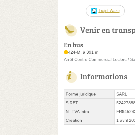
Trajet Waze
Venir en trans
En bus
424-M, à 391 m
Arrêt Centre Commercial Leclerc / Sa
Informations
Forme juridique
SARL
SIRET
5242788
N° TVA Intra.
FR94524
Création
1 avril 20