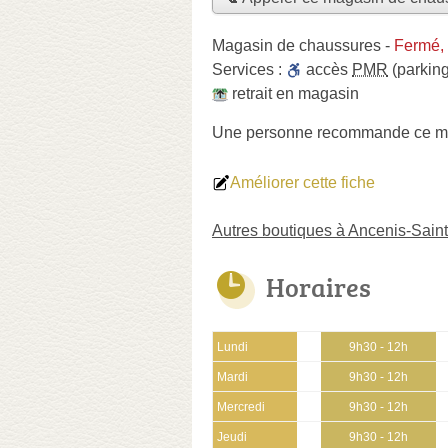
Magasin de chaussures
-
Fermé,
Services :
accès
PMR
(parking
retrait en magasin
Une personne
recommande
ce m
Améliorer cette fiche
Autres boutiques à Ancenis-Sain
Horaires
Lundi
9h30 - 12h
Mardi
9h30 - 12h
Mercredi
9h30 - 12h
Jeudi
9h30 - 12h