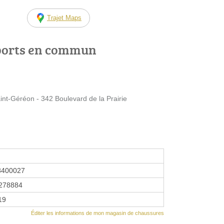
Trajet Maps
ports en commun
int-Géréon - 342 Boulevard de la Prairie
8400027
278884
19
Éditer les informations de mon magasin de chaussures