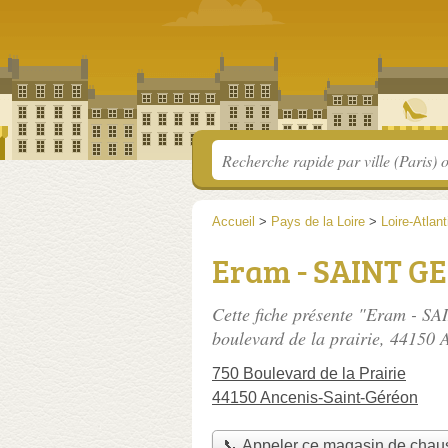
Accueil
>
Pays de la Loire
>
Loire-Atlan
Eram - SAINT G
Cette fiche présente "Eram - S
boulevard de la prairie
, 44150 
750 Boulevard de la Prairie
44150 Ancenis-Saint-Géréon
📞 Appeler ce magasin de chau