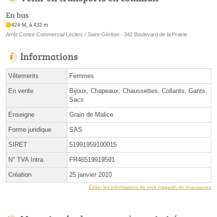
En bus
424-M, à 432 m
Arrêt Centre Commercial Leclerc / Saint-Géréon - 342 Boulevard de la Prairie
Informations
Vêtements
Femmes
En vente
Bijoux, Chapeaux, Chaussettes, Collants, Gants,
Sacs
Enseigne
Grain de Malice
Forme juridique
SAS
SIRET
51991959100015
N° TVA Intra.
FR46519919591
Création
25 janvier 2010
Éditer les informations de mon magasin de chaussures