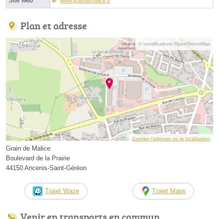
Site web
www.graindemalice.fr
Plan et adresse
© contributeurs OpenStreetMap
Corriger l’adresse ou la localisation
Grain de Malice
Boulevard de la Prairie
44150 Ancenis-Saint-Géréon
Trajet Waze
Trajet Maps
Venir en transports en commun