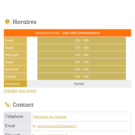
Horaires
Samedi prochain :
Jour férié (Assomption)
Lundi
10h - 19h
Mardi
10h - 19h
Mercredi
10h - 19h
Jeudi
10h - 19h
Vendredi
10h - 19h
Samedi
10h - 19h
Dimanche
Fermé
Signaler une erreur
Contact
Téléphone
Téléphoner au magasin
Email
vincent.ancenisⓐorange.fr