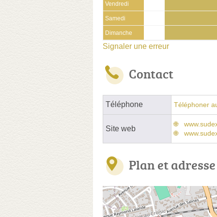
Vendredi
Samedi
Dimanche
Signaler une erreur
Contact
Téléphone
Téléphoner a
www.sudex
Site web
www.sudex
Plan et adresse