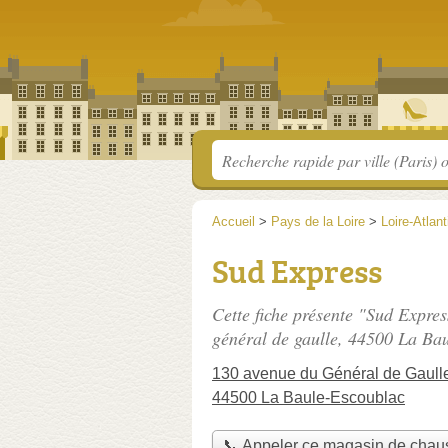
Accueil
>
Pays de la Loire
>
Loire-Atlan
Sud Express
Cette fiche présente "Sud Expre
général de gaulle
, 44500 La Bau
130 avenue du Général de Gaull
44500 La Baule-Escoublac
📞 Appeler ce magasin de chau