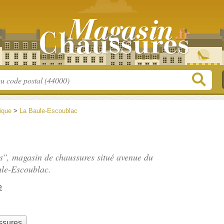
tique
>
La Baule-Escoublac
ss", magasin de chaussures situé
avenue du
le-Escoublac.
e
ssures