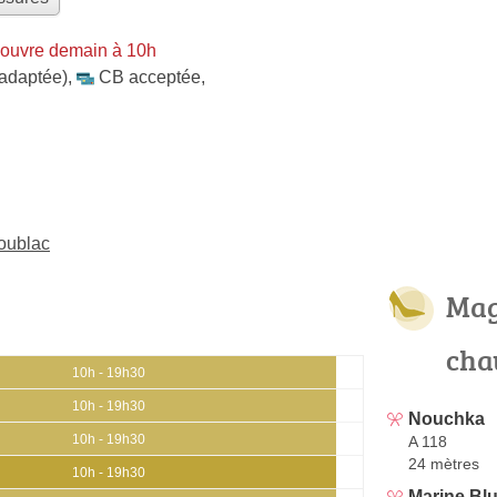
 ouvre demain à 10h
 adaptée)
,
CB acceptée
,
oublac
Mag
cha
10h - 19h30
10h - 19h30
Nouchka
10h - 19h30
A 118
24 mètres
10h - 19h30
Marine Bl