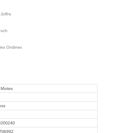
Joffre
Foch
des Ondines
Mixtes
ess
9200240
706992