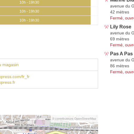
10h - 19h30
avenue du G
10h - 19h30
42 mètres
Fermé, ouvr
10h - 19h30
Lily Rose
avenue du G
69 mètres
Fermé, ouvr
Pas A Pas
avenue du G
u magasin
86 mètres
Fermé, ouvr
press.com/fr_fr
press.fr
© contributeurs OpenStreetMap