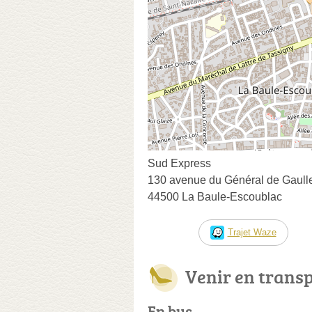
Sud Express
130 avenue du Général de Gaull
44500 La Baule-Escoublac
Trajet Waze
Venir en trans
En bus