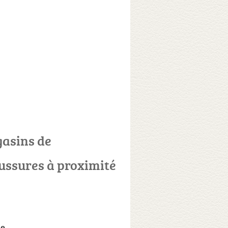
asins de
ussures à proximité
ue