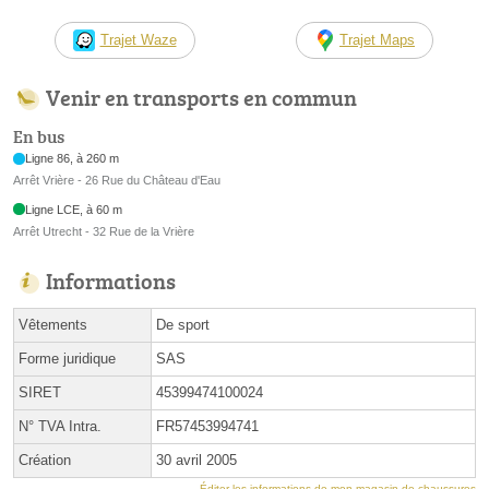
Trajet Waze
Trajet Maps
Venir en transports en commun
En bus
Ligne 86, à 260 m
Arrêt Vrière - 26 Rue du Château d'Eau
Ligne LCE, à 60 m
Arrêt Utrecht - 32 Rue de la Vrière
Informations
Vêtements
De sport
Forme juridique
SAS
SIRET
45399474100024
N° TVA Intra.
FR57453994741
Création
30 avril 2005
Éditer les informations de mon magasin de chaussures