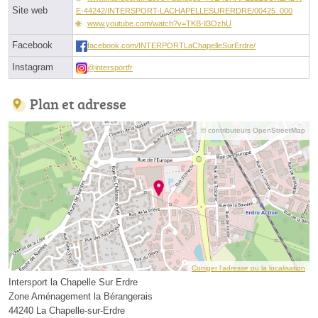
Site web
E-44242/INTERSPORT-LACHAPELLESURERDRE/00425_000
www.youtube.com/watch?v=TKB-ll3OzhU
Facebook
facebook.com/INTERPORTLaChapelleSurErdre/
Instagram
@intersportfr
Plan et adresse
© contributeurs OpenStreetMap
Corriger l’adresse ou la localisation
Intersport la Chapelle Sur Erdre
Zone Aménagement la Bérangerais
44240 La Chapelle-sur-Erdre