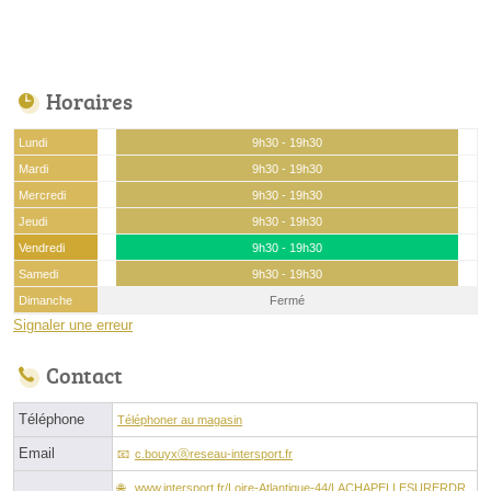
Horaires
Lundi
9h30 - 19h30
Mardi
9h30 - 19h30
Mercredi
9h30 - 19h30
Jeudi
9h30 - 19h30
Vendredi
9h30 - 19h30
Samedi
9h30 - 19h30
Dimanche
Fermé
Signaler une erreur
Contact
Téléphone
Téléphoner au magasin
Email
c.bouyxⓐreseau-intersport.fr
www.intersport.fr/Loire-Atlantique-44/LACHAPELLESURERDR