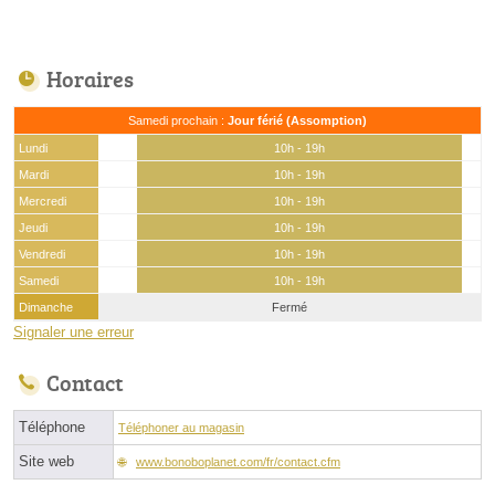
Horaires
Samedi prochain :
Jour férié (Assomption)
Lundi
10h - 19h
Mardi
10h - 19h
Mercredi
10h - 19h
Jeudi
10h - 19h
Vendredi
10h - 19h
Samedi
10h - 19h
Dimanche
Fermé
Signaler une erreur
Contact
Téléphone
Téléphoner au magasin
Site web
www.bonoboplanet.com/fr/contact.cfm