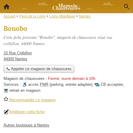
Accueil
>
Pays de la Loire
>
Loire-Atlantique
>
Nantes
Bonobo
Cette fiche présente "Bonobo", magasin de chaussures situé
rue
crébillon
, 44000 Nantes.
10 Rue Crébillon
44000 Nantes
📞 Appeler ce magasin de chaussures
Magasin de chaussures
-
Fermé, ouvre demain à 10h
Services :
accès
PMR
(parking, entrée adaptée)
,
CB acceptée
,
retrait en magasin
Recommander ce magasin
Améliorer cette fiche
Autres boutiques à Nantes