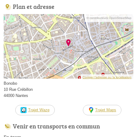
Plan et adresse
© contributeurs OpenStreetMap
Corriger l’adresse ou la localisation
Bonobo
10 Rue Crébillon
44000 Nantes
Trajet Waze
Trajet Maps
Venir en transports en commun