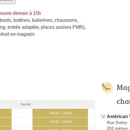
 ouvre demain à 10h
boots
,
bottines
,
ballerines
,
chaussons
,
ing, entrée adaptée, places assises PMR)
,
etrait en magasin
Mag
cha
Fermé
14h30 - 18h30
Américan 
14h30 - 18h30
Rue Grétry
202 mètres