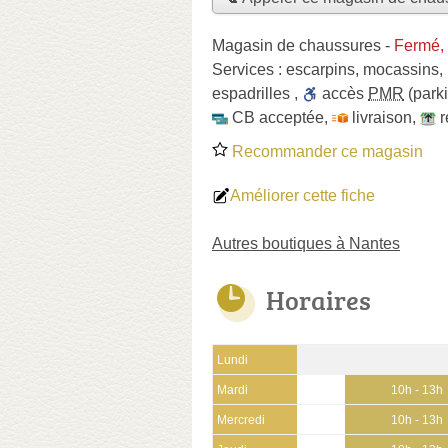
Magasin de chaussures
-
Fermé,
Services :
escarpins
,
mocassins
,
espadrilles
,
accès
PMR
(park
CB acceptée
,
livraison
,
r
Recommander ce magasin
Améliorer cette fiche
Autres boutiques à Nantes
Horaires
Lundi
Mardi
10h - 13h
Mercredi
10h - 13h