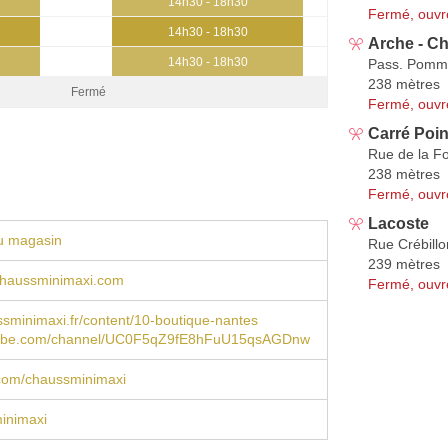
14h30 - 18h30
Fermé, ouvr
14h30 - 18h30
Arche - C
14h30 - 18h30
Pass. Pomm
238 mètres
Fermé
Fermé, ouvr
Carré Poin
Rue de la F
238 mètres
Fermé, ouvr
Lacoste
u magasin
Rue Crébillo
239 mètres
haussminimaxi.com
Fermé, ouvr
minimaxi.fr/content/10-boutique-nantes
ube.com/channel/UC0F5qZ9fE8hFuU15qsAGDnw
com/chaussminimaxi
inimaxi