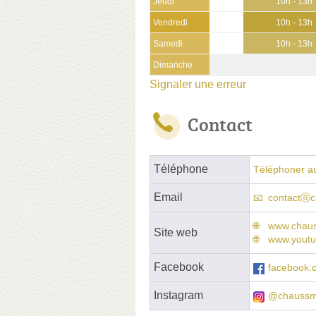
Jeudi
10h - 13h
Vendredi
10h - 13h
Samedi
10h - 13h
Dimanche
Signaler une erreur
Contact
Téléphone
Téléphoner a
Email
contactⓐc
www.chauss
Site web
www.yout
Facebook
facebook.
Instagram
@chaussm