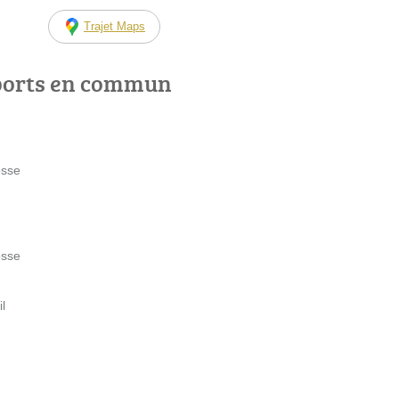
Trajet Maps
ports en commun
osse
osse
l