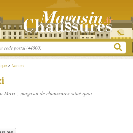
tique
>
Nantes
i
ni Maxi", magasin de chaussures situé
quai
ssures