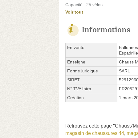
Capacité : 25 vélos
Voir tout
Informations
En vente
Ballerine
Espadrill
Enseigne
Chauss M
Forme juridique
SARL
SIRET
5291296
N° TVA Intra.
FR20529
Création
1 mars 2
Retrouvez cette page "Chauss'Min
magasin de chaussures 44
,
maga