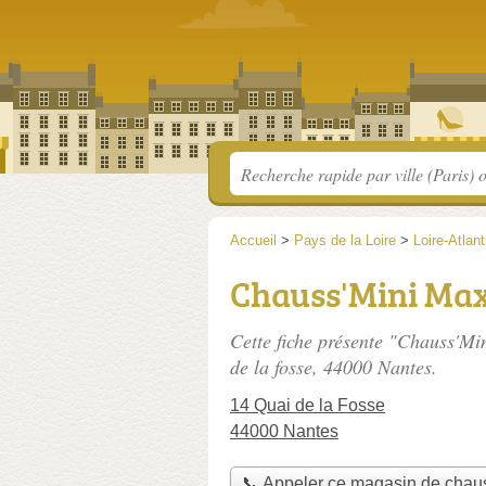
Accueil
>
Pays de la Loire
>
Loire-Atlan
Chauss'Mini Max
Cette fiche présente "Chauss'Mi
de la fosse
, 44000 Nantes.
14 Quai de la Fosse
44000 Nantes
📞 Appeler ce magasin de chau