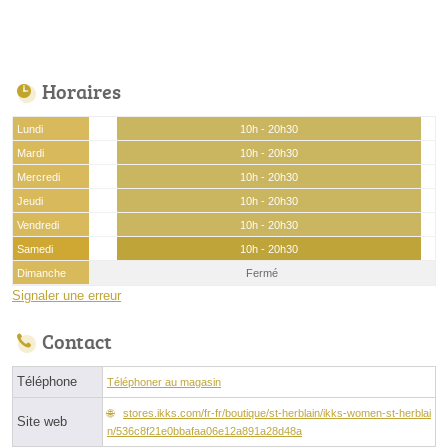
Horaires
Lundi
10h - 20h30
Mardi
10h - 20h30
Mercredi
10h - 20h30
Jeudi
10h - 20h30
Vendredi
10h - 20h30
Samedi
10h - 20h30
Dimanche
Fermé
Signaler une erreur
Contact
Téléphone
Téléphoner au magasin
stores.ikks.com/fr-fr/boutique/st-herblain/ikks-women-st-herblai
Site web
n/536c8f21e0bbafaa06e12a891a28d48a