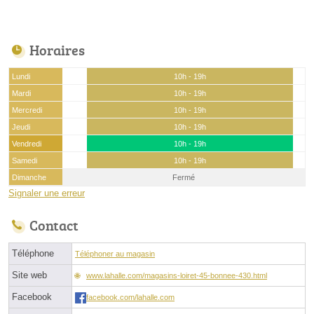
Horaires
Lundi
10h - 19h
Mardi
10h - 19h
Mercredi
10h - 19h
Jeudi
10h - 19h
Vendredi
10h - 19h
Samedi
10h - 19h
Dimanche
Fermé
Signaler une erreur
Contact
Téléphone
Téléphoner au magasin
Site web
www.lahalle.com/magasins-loiret-45-bonnee-430.html
Facebook
facebook.com/lahalle.com