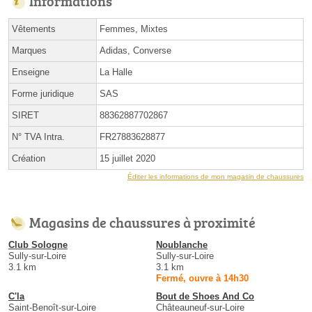
Informations
Vêtements
Femmes, Mixtes
Marques
Adidas, Converse
Enseigne
La Halle
Forme juridique
SAS
SIRET
88362887702867
N° TVA Intra.
FR27883628877
Création
15 juillet 2020
Éditer les informations de mon magasin de chaussures
Magasins de chaussures à proximité
Club Sologne
Noublanche
Sully-sur-Loire
Sully-sur-Loire
3.1 km
3.1 km
Fermé, ouvre à 14h30
C'la
Bout de Shoes And Co
Saint-Benoît-sur-Loire
Châteauneuf-sur-Loire