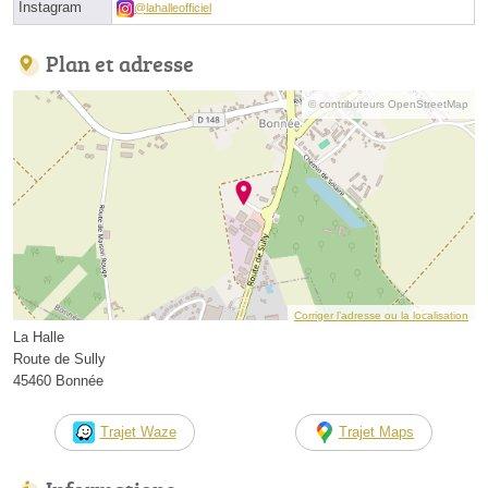
Instagram
@lahalleofficiel
Plan et adresse
© contributeurs OpenStreetMap
Corriger l’adresse ou la localisation
La Halle
Route de Sully
45460 Bonnée
Trajet Waze
Trajet Maps