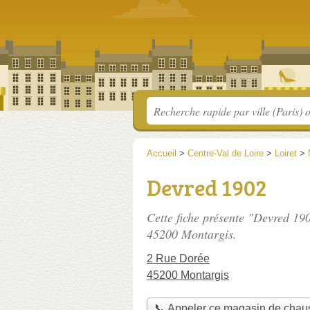
Accueil
>
Centre-Val de Loire
>
Loiret
>
Devred 1902
Cette fiche présente "Devred 19
45200 Montargis.
2 Rue Dorée
45200 Montargis
📞 Appeler ce magasin de chau