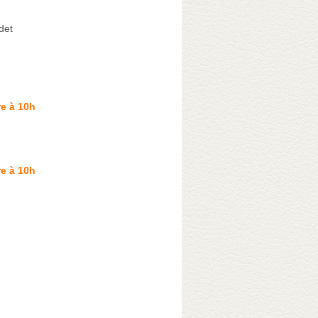
det
e à 10h
e à 10h