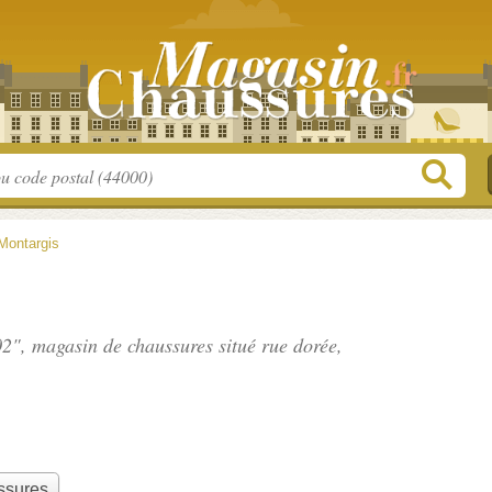
Montargis
02", magasin de chaussures situé
rue dorée
,
ssures