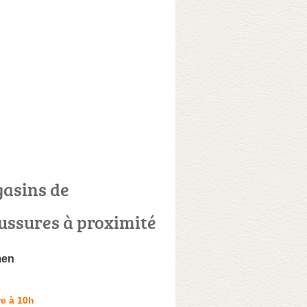
asins de
ussures à proximité
men
e à 10h