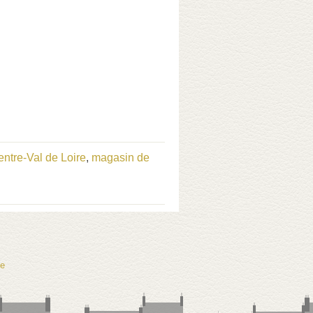
ntre-Val de Loire
,
magasin de
te