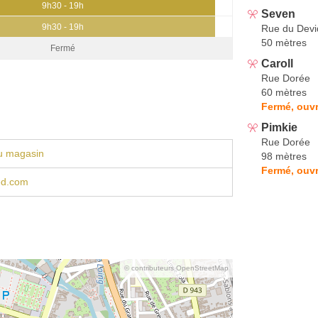
9h30 - 19h
Seven
9h30 - 19h
Rue du Devi
50 mètres
Fermé
Caroll
Rue Dorée
60 mètres
Fermé, ouvr
Pimkie
Rue Dorée
u magasin
98 mètres
Fermé, ouvr
ed.com
© contributeurs OpenStreetMap