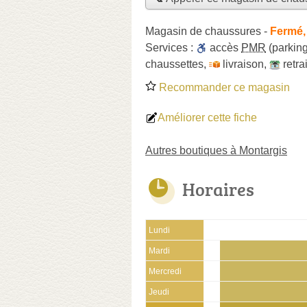
Magasin de chaussures
-
Fermé,
Services :
accès
PMR
(parking
chaussettes
,
livraison
,
retr
Recommander ce magasin
Améliorer cette fiche
Autres boutiques à Montargis
Horaires
Lundi
Mardi
Mercredi
Jeudi