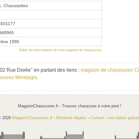
, Chaussettes
6501177
948965
mbre 1995
Éditer les informations de mon magasin de chaussures
02 Rue Dorée" en partant des liens :
magasin de chaussures Ce
ssures Montargis
.
MagasinChaussures.fr - Trouvez chaussure à votre pied !
© 2026
MagasinChaussures.fr
-
Mentions légales
-
Contact
-
Inscription gratui