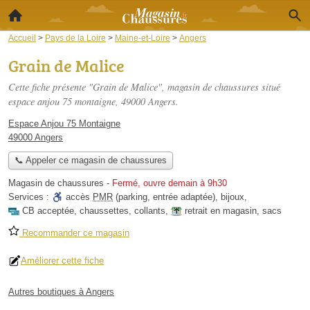
Accueil
>
Pays de la Loire
>
Maine-et-Loire
>
Angers
Grain de Malice
Cette fiche présente "Grain de Malice", magasin de chaussures situé
espace anjou 75 montaigne
, 49000 Angers.
Espace Anjou 75 Montaigne
49000 Angers
📞 Appeler ce magasin de chaussures
Magasin de chaussures
-
Fermé, ouvre demain à 9h30
Services :
accès
PMR
(parking, entrée adaptée)
,
bijoux
,
CB acceptée
,
chaussettes
,
collants
,
retrait en magasin
,
sacs
Recommander ce magasin
Améliorer cette fiche
Autres boutiques à Angers