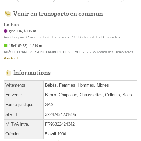
Venir en transports en commun
En bus
Ligne 416, à 116 m
Arrêt Ecoparc / Saint-Lambert-des-Levées - 110 Boulevard des Demoiselles
L15(416/436), à 210 m
Arrêt ECOPARC 2 - SAINT LAMBERT DES LEVEES - 76 Boulevard des Demoiselles
Voir tout
Informations
Vêtements
Bébés, Femmes, Hommes, Mixtes
En vente
Bijoux, Chapeaux, Chaussettes, Collants, Sacs
Forme juridique
SAS
SIRET
32242434201695
N° TVA Intra.
FR96322424342
Création
5 avril 1996