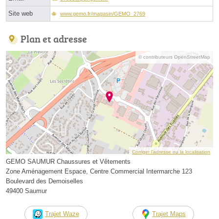
Site web
www.gemo.fr/magasin/GEMO_2769
Plan et adresse
© contributeurs OpenStreetMap
Corriger l’adresse ou la localisation
GEMO SAUMUR Chaussures et Vêtements
Zone Aménagement Espace, Centre Commercial Intermarche 123
Boulevard des Demoiselles
49400 Saumur
Trajet Waze
Trajet Maps