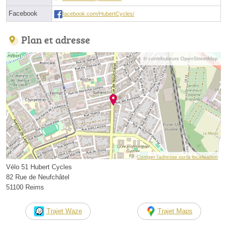
Facebook
facebook.com/HubertCycles/
Plan et adresse
© contributeurs OpenStreetMap
Corriger l’adresse ou la localisation
Vélo 51 Hubert Cycles
82 Rue de Neufchâtel
51100 Reims
Trajet Waze
Trajet Maps