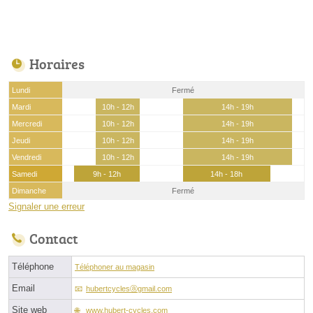
Horaires
Lundi
Fermé
Mardi
10h - 12h
14h - 19h
Mercredi
10h - 12h
14h - 19h
Jeudi
10h - 12h
14h - 19h
Vendredi
10h - 12h
14h - 19h
Samedi
9h - 12h
14h - 18h
Dimanche
Fermé
Signaler une erreur
Contact
Téléphone
Téléphoner au magasin
Email
hubertcyclesⓐgmail.com
Site web
www.hubert-cycles.com