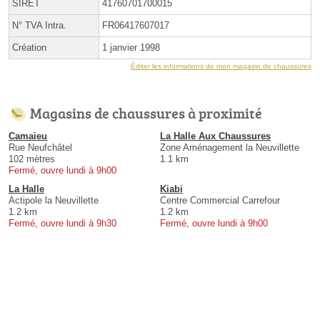
SIRET
41760701700015
N° TVA Intra.
FR06417607017
Création
1 janvier 1998
Éditer les informations de mon magasin de chaussures
Magasins de chaussures à proximité
Camaieu
La Halle Aux Chaussures
Rue Neufchâtel
Zone Aménagement la Neuvillette
102 mètres
1.1 km
Fermé, ouvre lundi à 9h00
La Halle
Kiabi
Actipole la Neuvillette
Centre Commercial Carrefour
1.2 km
1.2 km
Fermé, ouvre lundi à 9h30
Fermé, ouvre lundi à 9h00