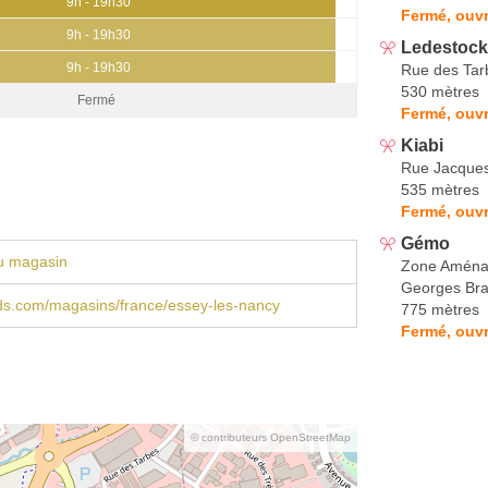
9h - 19h30
Fermé, ouvr
9h - 19h30
Ledestock
9h - 19h30
Rue des Tar
530 mètres
Fermé
Fermé, ouvr
Kiabi
Rue Jacques
535 mètres
Fermé, ouvr
Gémo
u magasin
Zone Aména
Georges Br
ds.com/magasins/france/essey-les-nancy
775 mètres
Fermé, ouvr
© contributeurs OpenStreetMap