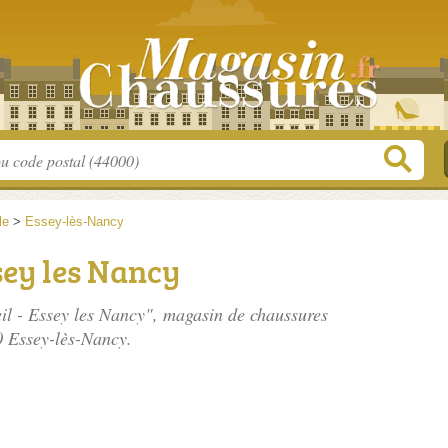
le
>
Essey-lès-Nancy
ssey les Nancy
eil - Essey les Nancy", magasin de chaussures
0 Essey-lès-Nancy.