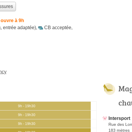
ssures
 ouvre à 9h
, entrée adaptée)
,
CB acceptée
,
ncy
Mag
cha
9h - 19h30
9h - 19h30
Intersport
9h - 19h30
Rue des Lon
183 mètres