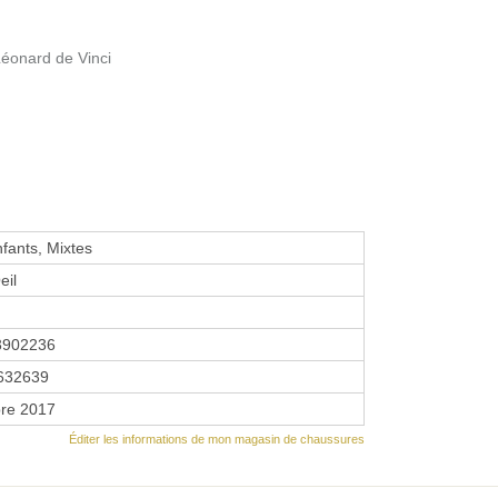
Léonard de Vinci
fants, Mixtes
eil
3902236
632639
re 2017
Éditer les informations de mon magasin de chaussures