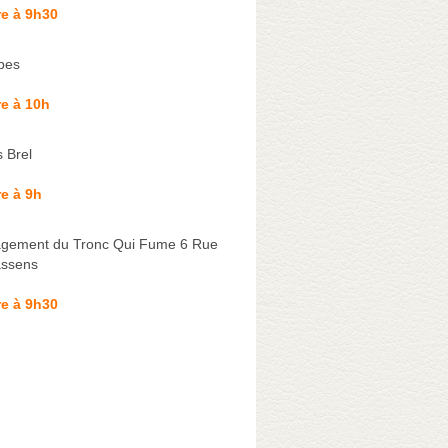
e à 9h30
bes
e à 10h
 Brel
e à 9h
gement du Tronc Qui Fume 6 Rue
assens
e à 9h30