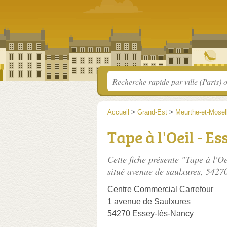
Accueil
>
Grand-Est
>
Meurthe-et-Mosel
Tape à l'Oeil - E
Cette fiche présente "Tape à l'O
situé
avenue de saulxures
, 5427
Centre Commercial Carrefour
1 avenue de Saulxures
54270 Essey-lès-Nancy