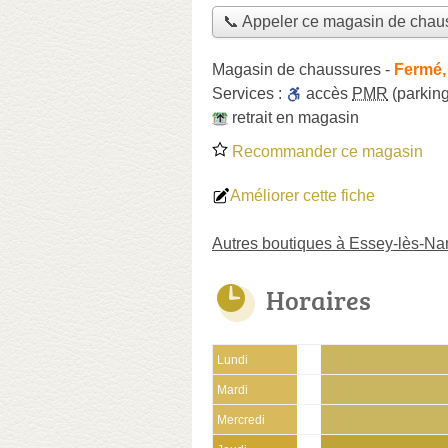
📞 Appeler ce magasin de chau
Magasin de chaussures
-
Fermé,
Services :
accès
PMR
(parking
retrait en magasin
Recommander ce magasin
Améliorer cette fiche
Autres boutiques à Essey-lès-Na
Horaires
Lundi
Mardi
Mercredi