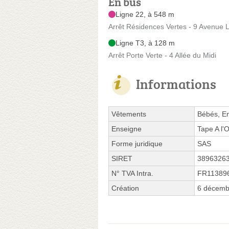
En bus
Ligne 22, à 548 m
Arrêt Résidences Vertes - 9 Avenue 
Ligne T3, à 128 m
Arrêt Porte Verte - 4 Allée du Midi
Informations
Vêtements
Bébés, En
Enseigne
Tape A l'O
Forme juridique
SAS
SIRET
3896326
N° TVA Intra.
FR11389
Création
6 décemb